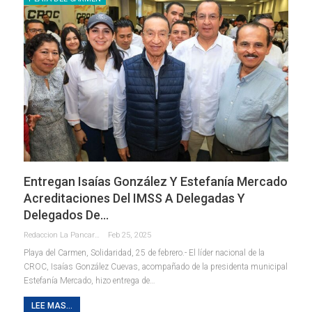
Entregan Isaías González Y Estefanía Mercado
Acreditaciones Del IMSS A Delegadas Y
Delegados De…
Redaccion La Pancarta De Quintana Roo
Feb 25, 2025
Playa del Carmen, Solidaridad, 25 de febrero.- El líder nacional de la
CROC, Isaías González Cuevas, acompañado de la presidenta municipal
Estefanía Mercado, hizo entrega de
…
LEE MAS...