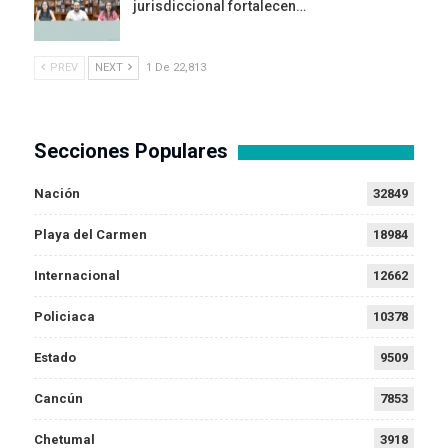
jurisdiccional fortalecen…
PREV
NEXT
1 De 22,813
Secciones Populares
Nación
32849
Playa del Carmen
18984
Internacional
12662
Policiaca
10378
Estado
9509
Cancún
7853
Chetumal
3918