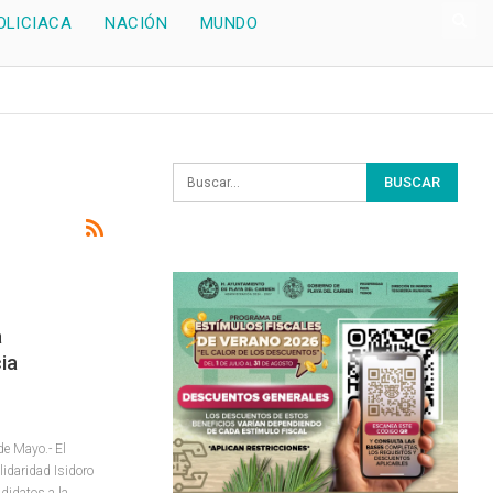
OLICIACA
NACIÓN
MUNDO
a
ia
e Mayo.- El
lidaridad Isidoro
didatos a la