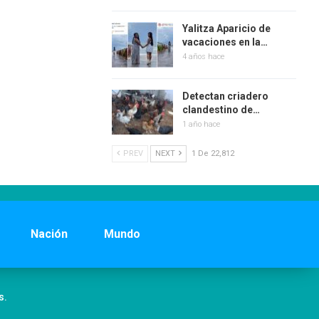
Yalitza Aparicio de
vacaciones en la…
4 años hace
Detectan criadero
clandestino de…
1 año hace
PREV
NEXT
1 De 22,812
Nación
Mundo
s.