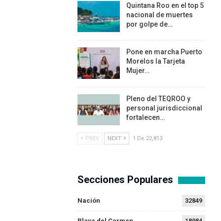
Quintana Roo en el top 5
nacional de muertes
por golpe de…
Pone en marcha Puerto
Morelos la Tarjeta
Mujer…
Pleno del TEQROO y
personal jurisdiccional
fortalecen…
PREV
NEXT
1 De 22,813
Secciones Populares
Nación
32849
Playa del Carmen
18984