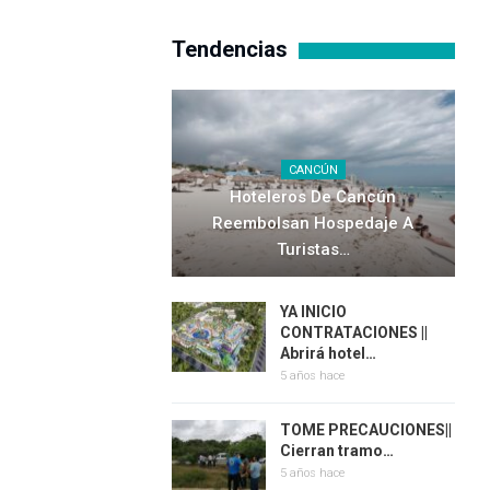
Tendencias
CANCÚN
Hoteleros De Cancún
Reembolsan Hospedaje A
Turistas…
YA INICIO
CONTRATACIONES ||
Abrirá hotel…
5 años hace
TOME PRECAUCIONES||
Cierran tramo…
5 años hace