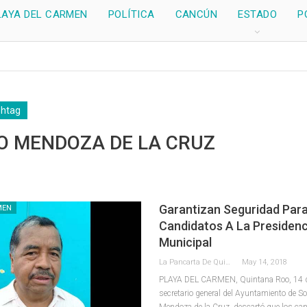
LAYA DEL CARMEN
POLÍTICA
CANCÚN
ESTADO
P
shtag
RO MENDOZA DE LA CRUZ
Garantizan Seguridad Par
MEN
Candidatos A La Presidenc
Municipal
La Pancarta De Quintana Roo
May 14, 2018
PLAYA DEL CARMEN, Quintana Roo, 14 d
secretario general del Ayuntamiento de So
Mendoza de la Cruz, descartó que los can