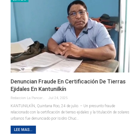
Denuncian Fraude En Certificación De Tierras
Ejidales En Kantunilkín
Redaccion La Pancarta De Quintana Roo
Jul 24, 2025
KANTUNILKÍN, Quintana Roo, 24 de julio. – Un presunto fraude
relacionado con la certificación de tierras ejidales y la titulación de solares
urbanos fue denunciado por Isidro Chuc
…
LEE MAS...