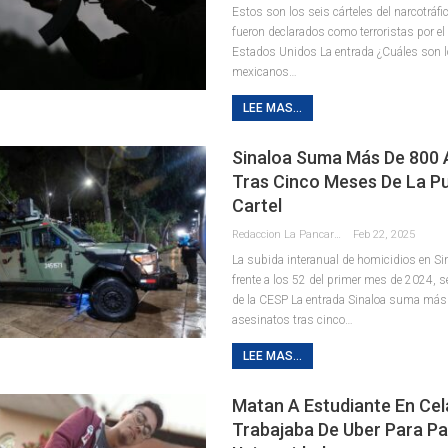
Estos son los seis cárteles del narcotráf
fueron declarados como terroristas por el
Estados Unidos La entrada ¿Cuáles son l
mexicanos…
LEE MAS...
Sinaloa Suma Más De 800 
Tras Cinco Meses De La P
Cartel
Redaccion La Pancarta De Quintana Roo
Feb 22, 2025
La subida interanual de homicidios en Si
frente a los 52 del primer mes de 2024, 
de la CESP La entrada Sinaloa suma más
asesinatos tras cinco…
LEE MAS...
Matan A Estudiante En Cel
Trabajaba De Uber Para Pa