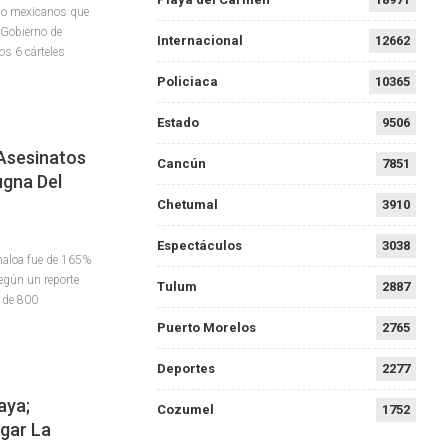
ico mexicanos que
 Gobierno de
Internacional
12662
os 6 cárteles
Policiaca
10365
Estado
9506
Asesinatos
Cancún
7851
ugna Del
Chetumal
3910
Espectáculos
3038
naloa fue de 165%
según un reporte
Tulum
2887
 de 800
Puerto Morelos
2765
Deportes
2277
aya;
Cozumel
1752
gar La