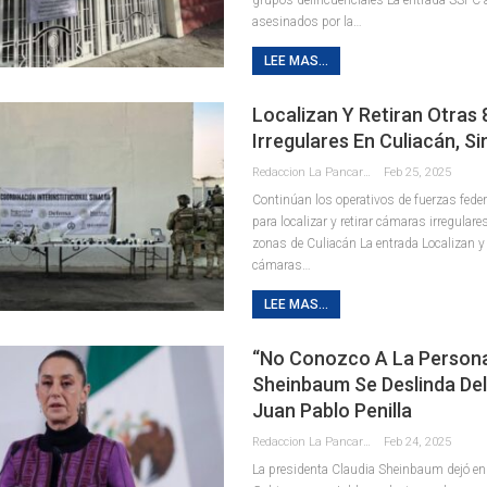
asesinados por la…
LEE MAS...
Localizan Y Retiran Otras
Irregulares En Culiacán, Si
Redaccion La Pancarta De Quintana Roo
Feb 25, 2025
Continúan los operativos de fuerzas feder
para localizar y retirar cámaras irregulare
zonas de Culiacán La entrada Localizan y 
cámaras…
LEE MAS...
“No Conozco A La Persona
Sheinbaum Se Deslinda De
Juan Pablo Penilla
Redaccion La Pancarta De Quintana Roo
Feb 24, 2025
La presidenta Claudia Sheinbaum dejó en