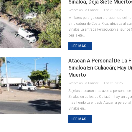
Sinaloa, Deja Siete Muerto
Redaccion La Pancarta De Quintana Roo
Ene 31, 2025
Militares persiguieron a presuntos delinc
sindicatura de Costa Rica, ubicada al sur
Sinaloa La entrada Persecución al sur de 
deja siete…
LEE MAS...
Atacan A Personal De La Fi
Sinaloa En Culiacán; Hay 
Muerto
Redaccion La Pancarta De Quintana Roo
Ene 31, 2025
Sujetos atacaron a balazos a personal de 
Sinaloa en calles de Culiacán; hay un age
más herido La entrada Atacan a personal d
Sinaloa en…
LEE MAS...