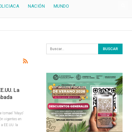
OLICIACA
NACIÓN
MUNDO
E.UU. La
mbada
ue Ismael 'Mayo'
ón vigentes en
 a EE.UU. la