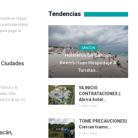
Tendencias
sinado en Celaya,
o La entrada Matan
 para pagar la
CANCÚN
Hoteleros De Cancún
0 Ciudades
Reembolsan Hospedaje A
Turistas…
ública y la
YA INICIO
CONTRATACIONES ||
udades más
Abrirá hotel…
ene 20 de las 50
5 años hace
TOME PRECAUCIONES||
Cierran tramo…
acán,
5 años hace