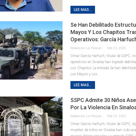
LEE MAS...
Se Han Debilitado Estruct
Mayos Y Los Chapitos Tra
Operativos: García Harfuc
Redaccion La Pancarta De Quintana Roo
Feb 25, 2025
Omar García Harfuch, titular de SSPC, in
operativos en Sinaloa han logrado debilit
Los Chapitos La entrada Se han debilitad
Los Mayos y Los…
LEE MAS...
SSPC Admite 30 Niños As
Por La Violencia En Sinalo
Redaccion La Pancarta De Quintana Roo
Feb 25, 2025
Omar García Harfuch, titular de SSPC, di
muertes de niños en Sinaloa han sido oc
grupos delincuenciales La entrada SSPC 