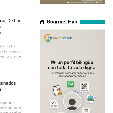
uras De Los
Gourmet Hub
s
h
dicó que los
ar a Los Mayos y
o estructuras de
esinados
a
jo que estas
asionadas por los
admite 30 niños