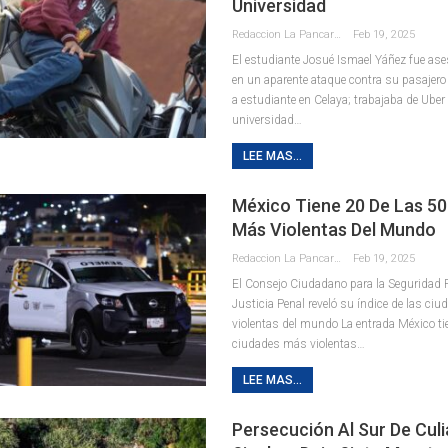
Universidad
Redaccion La Pancarta De Quintana Roo
Feb 19, 2025
El estudiante Josué Ismael Yáñez fue ase
en un aparente ataque contra su pasajer
a estudiante en Celaya; trabajaba de Uber
universidad…
LEE MAS...
México Tiene 20 De Las 5
Más Violentas Del Mundo
Redaccion La Pancarta De Quintana Roo
Feb 19, 2025
El Consejo Ciudadano para la Seguridad P
Justicia Penal reveló su índice de las ci
violentas del mundo La entrada México ti
ciudades más violentas…
LEE MAS...
Persecución Al Sur De Culi