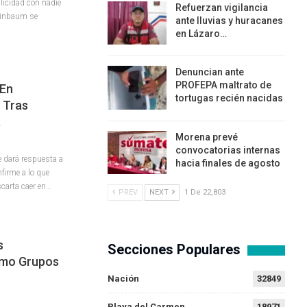
licidad con nadie
Refuerzan vigilancia
heinbaum se
ante lluvias y huracanes
en Lázaro…
Denuncian ante
PROFEPA maltrato de
 En
tortugas recién nacidas
 Tras
a
Morena prevé
convocatorias internas
e dará respuesta a
hacia finales de agosto
firme a lo que
carta caer en…
PREV
NEXT
1 De 22,803
s
Secciones Populares
omo Grupos
Nación
32849
Playa del Carmen
18971