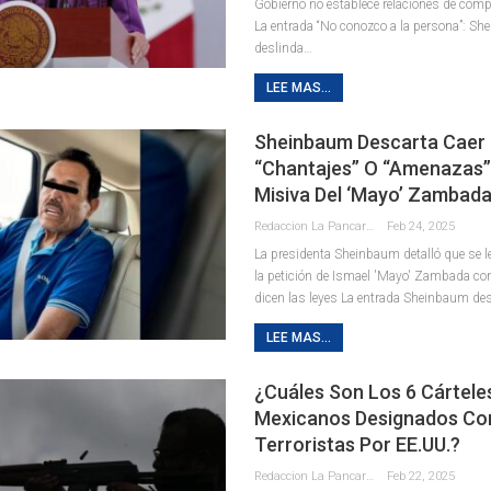
Gobierno no establece relaciones de comp
La entrada “No conozco a la persona”: S
deslinda…
LEE MAS...
Sheinbaum Descarta Caer
“chantajes” O “amenazas”
Misiva Del ‘Mayo’ Zambad
Redaccion La Pancarta De Quintana Roo
Feb 24, 2025
La presidenta Sheinbaum detalló que se l
la petición de Ismael 'Mayo' Zambada con
dicen las leyes La entrada Sheinbaum des
LEE MAS...
¿Cuáles Son Los 6 Cártele
Mexicanos Designados C
Terroristas Por EE.UU.?
Redaccion La Pancarta De Quintana Roo
Feb 22, 2025