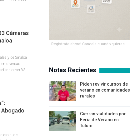
 83 Cámaras
naloa
Registrate ahora! Cancela cuando quieras...
ales y de Sinaloa
s en diversas
Notas Recientes
retiran otras 83
Piden revivir cursos de
verano en comunidades
rurales
”:
l Abogado
Cierran vialidades por
Feria de Verano en
Tulum
 claro que su