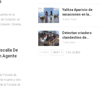
s
Yalitza Aparicio de
vacaciones en la…
uentes en la
 de Culiacán, en
4 años hace
Culiacán, Sinaloa,
Detectan criadero
clandestino de…
1 año hace
scalía De
PREV
NEXT
1 De 22,802
Un Agente
la Fiscalía de
nte muerto y otro
e la Fiscalía de