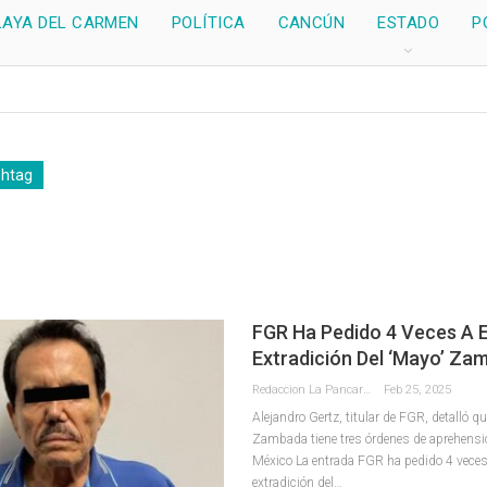
LAYA DEL CARMEN
POLÍTICA
CANCÚN
ESTADO
P
shtag
FGR Ha Pedido 4 Veces A E
Extradición Del ‘Mayo’ Za
Redaccion La Pancarta De Quintana Roo
Feb 25, 2025
Alejandro Gertz, titular de FGR, detalló q
Zambada tiene tres órdenes de aprehensi
México La entrada FGR ha pedido 4 veces
extradición del…