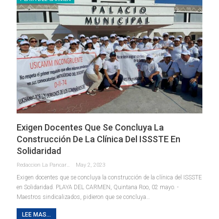
Exigen Docentes Que Se Concluya La
Construcción De La Clínica Del ISSSTE En
Solidaridad
Redaccion La Pancarta De Quintana Roo
May 2, 2023
Exigen docentes que se concluya la construcción de la clínica del ISSSTE
en Solidaridad.
PLAYA DEL CARMEN, Quintana Roo, 02 mayo. -
Maestros sindicalizados, pidieron que se concluya
…
LEE MAS...