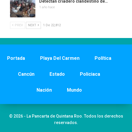
Detectan criadero clandestino de…
1 año hace
PREV
NEXT
1 De 22,812
Portada
Playa Del Carmen
Política
Cancún
Estado
Policiaca
Nación
Mundo
© 2026 - La Pancarta de Quintana Roo. Todos los derechos
reservados.