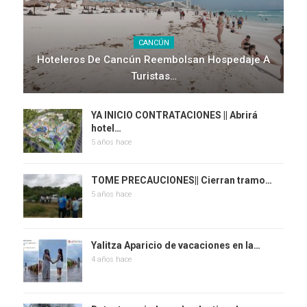
CANCÚN
Hoteleros De Cancún Reembolsan Hospedaje A
Turistas…
YA INICIO CONTRATACIONES || Abrirá
hotel…
5 años hace
TOME PRECAUCIONES|| Cierran tramo…
5 años hace
Yalitza Aparicio de vacaciones en la…
4 años hace