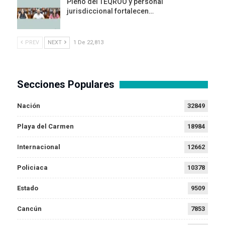
Pleno del TEQROO y personal
jurisdiccional fortalecen…
PREV
NEXT
1 De 22,813
Secciones Populares
Nación
32849
Playa del Carmen
18984
Internacional
12662
Policiaca
10378
Estado
9509
Cancún
7853