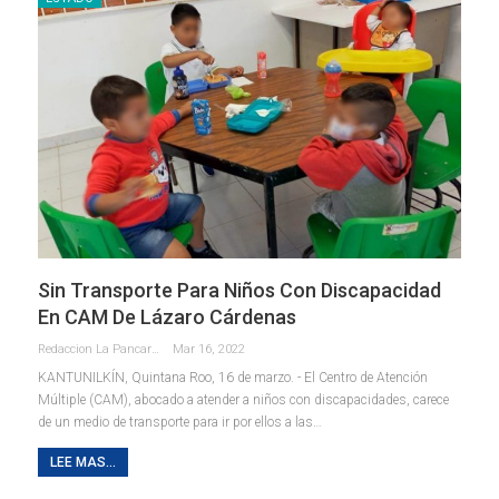
Sin Transporte Para Niños Con Discapacidad
En CAM De Lázaro Cárdenas
Redaccion La Pancarta De Quintana Roo
Mar 16, 2022
KANTUNILKÍN, Quintana Roo, 16 de marzo. - El Centro de Atención
Múltiple (CAM), abocado a atender a niños con discapacidades, carece
de un medio de transporte para ir por ellos a las
…
LEE MAS...