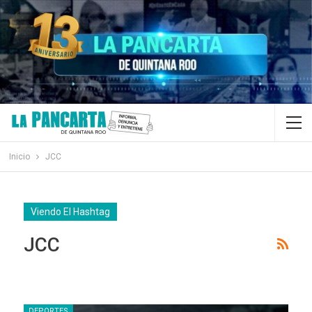
Inicio
JCC
Viendo El Hashtag
JCC
DEPORTES