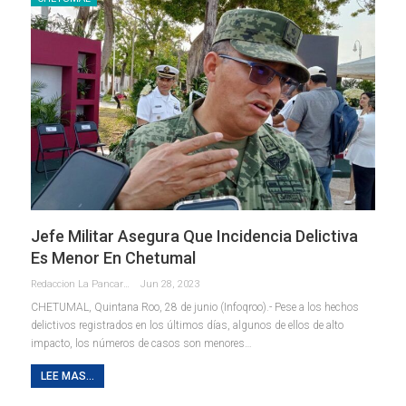
Jefe Militar Asegura Que Incidencia Delictiva
Es Menor En Chetumal
Redaccion La Pancarta De Quintana Roo
Jun 28, 2023
CHETUMAL, Quintana Roo, 28 de junio (Infoqroo).- Pese a los hechos
delictivos registrados en los últimos días, algunos de ellos de alto
impacto, los números de casos son menores
…
LEE MAS...