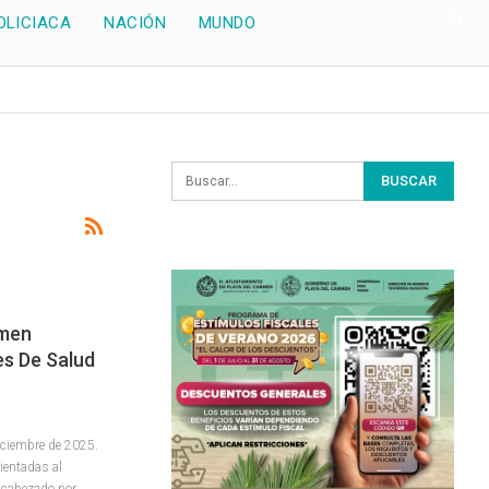
OLICIACA
NACIÓN
MUNDO
rmen
es De Salud
iciembre de 2025.
ientadas al
encabezado por