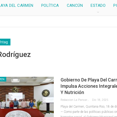
LAYA DEL CARMEN
POLÍTICA
CANCÚN
ESTADO
P
shtag
Rodríguez
Gobierno De Playa Del Ca
MEN
Impulsa Acciones Integral
Y Nutrición
Redaccion La Pancarta De Quintana Roo
Dic 18, 2025
Playa del Carmen, Quintana Roo, 18 de d
— Como parte de las políticas públicas or
bienestar social, el Gobierno Municipal 