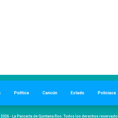
n
Política
Cancún
Estado
Policiaca
 2026 - La Pancarta de Quintana Roo. Todos los derechos reservado