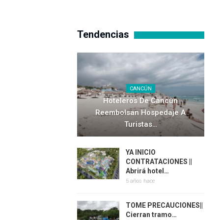
Tendencias
CANCÚN
Hoteleros De Cancún
Reembolsan Hospedaje A
Turistas…
YA INICIO
CONTRATACIONES ||
Abrirá hotel…
5 años hace
TOME PRECAUCIONES||
Cierran tramo…