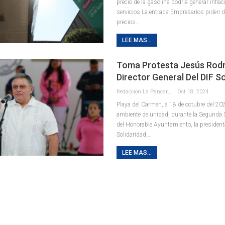
precio de la gasolina podría generar inflac
servicios La entrada Empresarios piden d
precios…
LEE MAS...
Toma Protesta Jesús Rodr
Director General Del DIF S
Redaccion La Pancarta De Quintana Roo
Oct 18, 2024
Playa del Carmen, a 18 de octubre del 20
ambiente de unidad, durante la Segunda 
del Honorable Ayuntamiento, la presiden
Solidaridad,
…
LEE MAS...