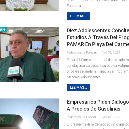
Estefanía
…
LEE MAS...
Diez Adolescentes Conclu
MEN
Estudios A Través Del Pr
PAMAR En Playa Del Carm
Redaccion La Pancarta De Quintana Roo
Ago 18, 2025
Playa del Carmen.- Un total de diez adole
concluyeron su educación básica —algun
otros en secundaria— gracias al Program
Menores Adolescentes
…
LEE MAS...
Empresarios Piden Diálog
A Precios De Gasolinas
Redaccion La Pancarta De Quintana Roo
Feb 13, 2025
El presidente de la Canaco advirtió que po