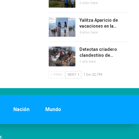
5 años hace
Yalitza Aparicio de
vacaciones en la…
4 años hace
Detectan criadero
clandestino de…
1 año hace
PREV
NEXT
1 De 22,799
Nación
Mundo
s.