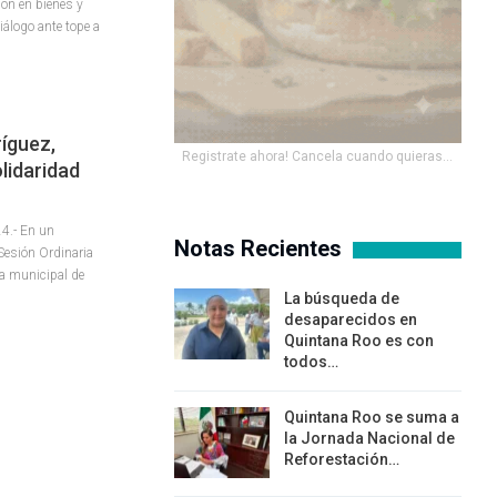
ión en bienes y
iálogo ante tope a
íguez,
Registrate ahora! Cancela cuando quieras...
olidaridad
24.- En un
Notas Recientes
Sesión Ordinaria
ta municipal de
La búsqueda de
desaparecidos en
Quintana Roo es con
todos…
Quintana Roo se suma a
la Jornada Nacional de
Reforestación…