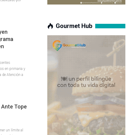
Gourmet Hub
yen
ograma
en
scentes
os en primaria y
a de Atención a
o Ante Tope
ner un límite al