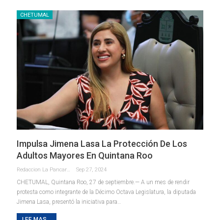
CHETUMAL
Impulsa Jimena Lasa La Protección De Los
Adultos Mayores En Quintana Roo
Redaccion La Pancarta De Quintana Roo
Sep 27, 2024
CHETUMAL, Quintana Roo, 27 de septiembre.— A un mes de rendir
protesta como integrante de la Décimo Octava Legislatura, la diputada
Jimena Lasa, presentó la iniciativa para
…
LEE MAS...