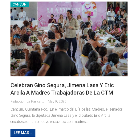
CANCÚN
Celebran Gino Segura, Jimena Lasa Y Eric
Arcila A Madres Trabajadoras De La CTM
Redaccion La Pancarta De Quintana Roo
May 9, 2025
Cancún, Quintana Roo.- En el marco del Día de las Madres, el senador
Gino Segura, la diputada Jimena Lasa y el diputado Eric Arcila
encabezaron un emotivo encuentro con madres
…
LEE MAS...