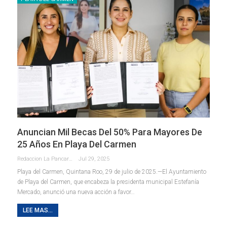
Anuncian Mil Becas Del 50% Para Mayores De
25 Años En Playa Del Carmen
Redaccion La Pancarta De Quintana Roo
Jul 29, 2025
Playa del Carmen, Quintana Roo, 29 de julio de 2025.—El Ayuntamiento
de Playa del Carmen, que encabeza la presidenta municipal Estefanía
Mercado, anunció una nueva acción a favor
…
LEE MAS...