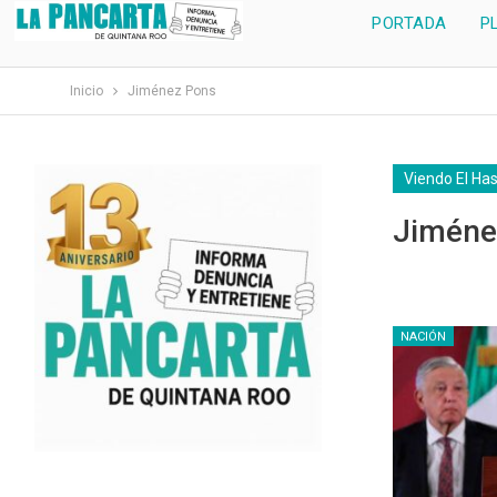
PORTADA
P
Inicio
Jiménez Pons
Viendo El Ha
Jiméne
NACIÓN