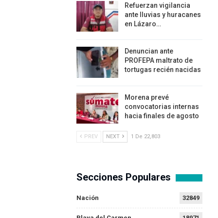
Refuerzan vigilancia
ante lluvias y huracanes
en Lázaro…
Denuncian ante
PROFEPA maltrato de
tortugas recién nacidas
Morena prevé
convocatorias internas
hacia finales de agosto
PREV
NEXT
1 De 22,803
Secciones Populares
Nación
32849
Playa del Carmen
18971