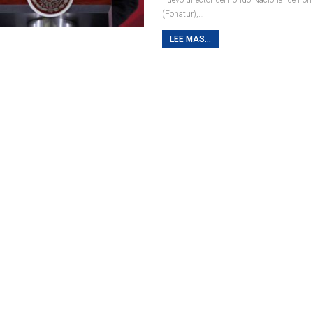
(Fonatur),
…
LEE MAS...