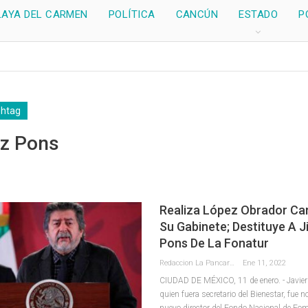
LAYA DEL CARMEN
POLÍTICA
CANCÚN
ESTADO
P
shtag
z Pons
Realiza López Obrador Ca
Su Gabinete; Destituye A 
Pons De La Fonatur
Redaccion La Pancarta De Quintana Roo
Ene 11, 2022
CIUDAD DE MÉXICO, 11 de enero. - Javie
quien fuera secretario del Bienestar, fu
nuevo director del Fondo Nacional de Fom