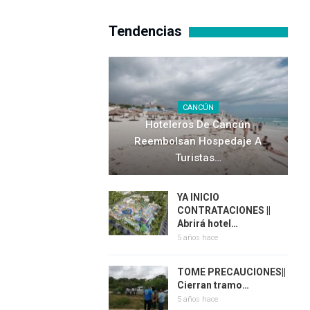
Tendencias
CANCÚN
Hoteleros De Cancún
Reembolsan Hospedaje A
Turistas…
YA INICIO
CONTRATACIONES ||
Abrirá hotel…
5 años hace
TOME PRECAUCIONES||
Cierran tramo…
5 años hace