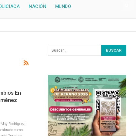
OLICIACA
NACIÓN
MUNDO
mbios En
Jiménez
r May Rodríguez,
e nombrado como
ento Turístico