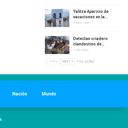
Yalitza Aparicio de
vacaciones en la…
4 años hace
Detectan criadero
clandestino de…
1 año hace
PREV
NEXT
1 De 22,802
Nación
Mundo
s.