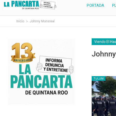
PORTADA
P
Inicio
Johnny Monsreal
Viendo El Ha
Johnny
TULUM