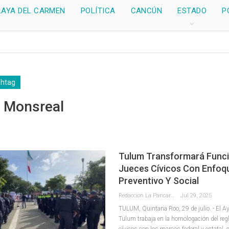
LAYA DEL CARMEN
POLÍTICA
CANCÚN
ESTADO
P
shtag
 Monsreal
Tulum Transformará Func
Jueces Cívicos Con Enfoq
Preventivo Y Social
Redaccion La Pancarta De Quintana Roo
Jul 29, 2025
TULUM, Quintana Roo, 29 de julio. - El 
Tulum trabaja en la homologación del reg
cívicos con los marcos federal y estatal, c