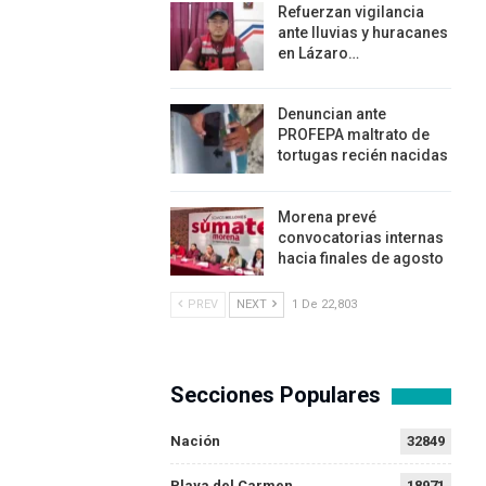
Refuerzan vigilancia
ante lluvias y huracanes
en Lázaro…
Denuncian ante
PROFEPA maltrato de
tortugas recién nacidas
Morena prevé
convocatorias internas
hacia finales de agosto
PREV
NEXT
1 De 22,803
Secciones Populares
Nación
32849
Playa del Carmen
18971