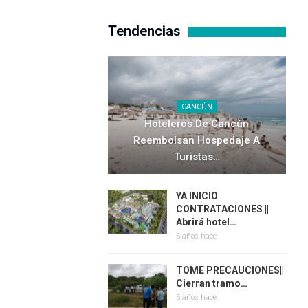
Tendencias
CANCÚN
Hoteleros De Cancún
Reembolsan Hospedaje A
Turistas…
YA INICIO
CONTRATACIONES ||
Abrirá hotel…
5 años hace
TOME PRECAUCIONES||
Cierran tramo…
5 años hace