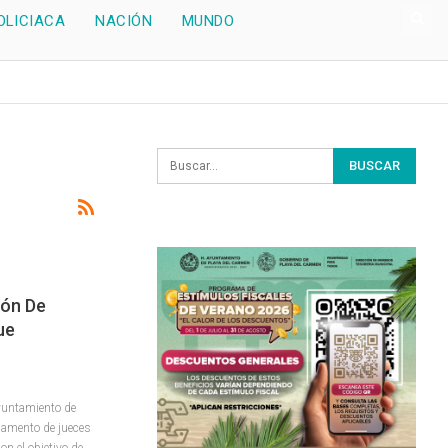
OLICIACA
NACIÓN
MUNDO
ión De
ue
Ayuntamiento de
lamento de jueces
on el objetivo de
…