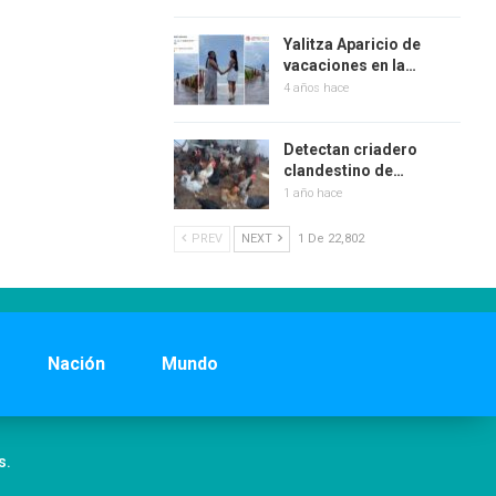
Yalitza Aparicio de
vacaciones en la…
4 años hace
Detectan criadero
clandestino de…
1 año hace
PREV
NEXT
1 De 22,802
Nación
Mundo
s.