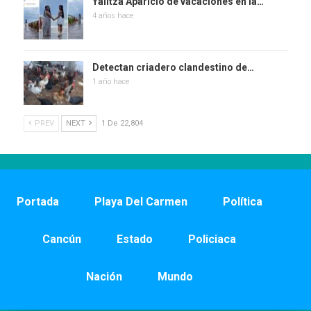
Yalitza Aparicio de vacaciones en la…
4 años hace
Detectan criadero clandestino de…
1 año hace
PREV
NEXT
1 De 22,804
Portada
Playa Del Carmen
Política
Cancún
Estado
Policiaca
Nación
Mundo