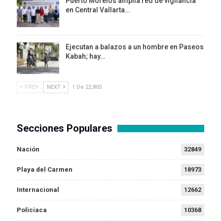
Puerto Morelos amplia red de vigilancia
en Central Vallarta…
Ejecutan a balazos a un hombre en Paseos
Kabah; hay…
PREV
NEXT
1 De 22,805
Secciones Populares
Nación
32849
Playa del Carmen
18973
Internacional
12662
Policiaca
10368