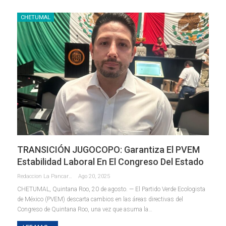
CHETUMAL
TRANSICIÓN JUGOCOPO: Garantiza El PVEM
Estabilidad Laboral En El Congreso Del Estado
Redaccion La Pancarta De Quintana Roo
Ago 20, 2025
CHETUMAL, Quintana Roo, 20 de agosto. — El Partido Verde Ecologista
de México (PVEM) descarta cambios en las áreas directivas del
Congreso de Quintana Roo, una vez que asuma la
…