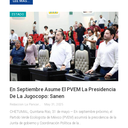
LEE MAS...
ESTADO
En Septiembre Asume El PVEM La Presidencia
De La Jugocopo: Sanen
Redaccion La Pancarta De Quintana Roo
May 31, 2025
CHETUMAL, Quintana Roo, 31 de mayo.— En septiembre próximo, el
Partido Verde Ecologista de México (PVEM) asumirá la presidencia de la
Junta de gobierno y Coordinación Política de la
…