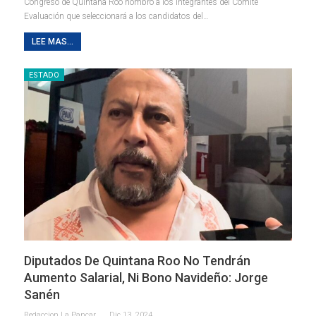
Congreso de Quintana Roo nombró a los integrantes del Comité
Evaluación que seleccionará a los candidatos del
…
LEE MAS...
ESTADO
Diputados De Quintana Roo No Tendrán
Aumento Salarial, Ni Bono Navideño: Jorge
Sanén
Redaccion La Pancarta De Quintana Roo
Dic 13, 2024