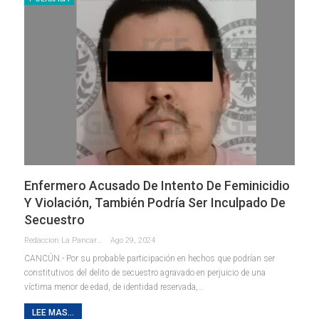
Enfermero Acusado De Intento De Feminicidio
Y Violación, También Podría Ser Inculpado De
Secuestro
Redaccion La Pancarta De Quintana Roo
Ago 29, 2024
CANCÚN.- Por su probable participación en hechos que podrían ser
constitutivos del delito de secuestro agravado en perjuicio de una
víctima menor de edad, de identidad reservada,
…
LEE MAS...