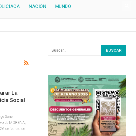
OLICIACA
NACIÓN
MUNDO
arar La
cia Social
ge Sanén
ativo de MORENA,
 26 de febrero de