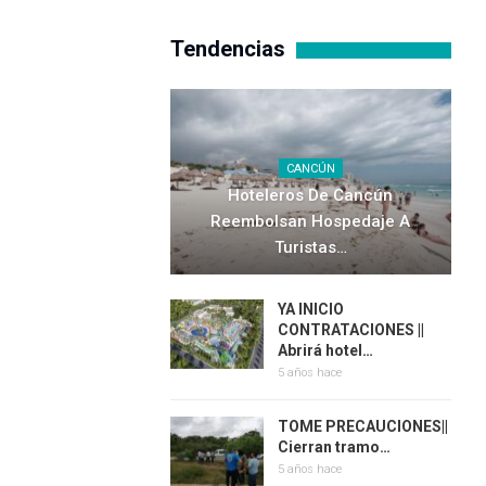
Tendencias
CANCÚN
Hoteleros De Cancún
Reembolsan Hospedaje A
Turistas…
YA INICIO
CONTRATACIONES ||
Abrirá hotel…
5 años hace
TOME PRECAUCIONES||
Cierran tramo…
5 años hace