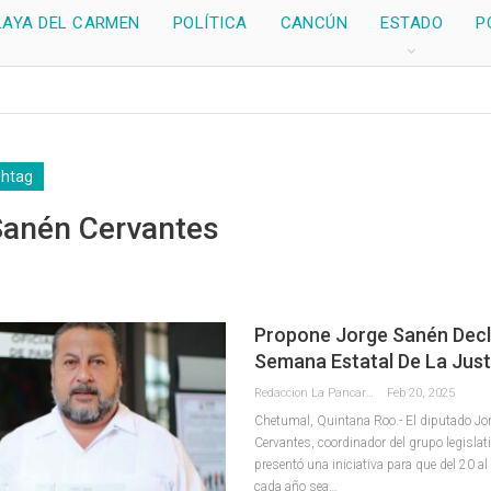
LAYA DEL CARMEN
POLÍTICA
CANCÚN
ESTADO
P
shtag
anén Cervantes
Propone Jorge Sanén Decl
Semana Estatal De La Justi
Redaccion La Pancarta De Quintana Roo
Feb 20, 2025
Chetumal, Quintana Roo.- El diputado Jor
Cervantes, coordinador del grupo legisl
presentó una iniciativa para que del 20 al
cada año sea
…