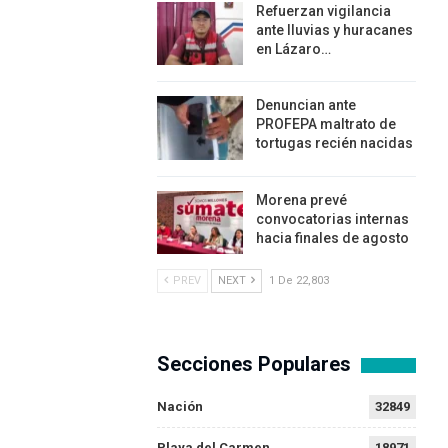
Refuerzan vigilancia
ante lluvias y huracanes
en Lázaro…
Denuncian ante
PROFEPA maltrato de
tortugas recién nacidas
Morena prevé
convocatorias internas
hacia finales de agosto
PREV
NEXT
1 De 22,803
Secciones Populares
Nación
32849
Playa del Carmen
18971