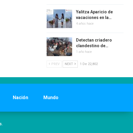
Yalitza Aparicio de
vacaciones en la…
4 años hace
Detectan criadero
clandestino de…
1 año hace
PREV
NEXT
1 De 22,802
Nación
Mundo
s.