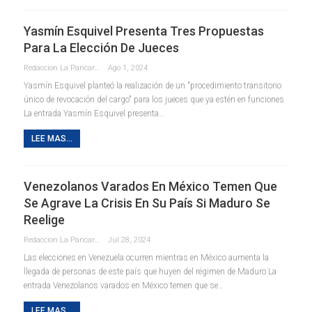
Yasmín Esquivel Presenta Tres Propuestas
Para La Elección De Jueces
Redaccion La Pancarta De Quintana Roo
Ago 1, 2024
Yasmín Esquivel planteó la realización de un "procedimiento transitorio
único de revocación del cargo" para los jueces que ya estén en funciones
La entrada Yasmín Esquivel presenta…
LEE MAS...
Venezolanos Varados En México Temen Que
Se Agrave La Crisis En Su País Si Maduro Se
Reelige
Redaccion La Pancarta De Quintana Roo
Jul 28, 2024
Las elecciones en Venezuela ocurren mientras en México aumenta la
llegada de personas de este país que huyen del régimen de Maduro La
entrada Venezolanos varados en México temen que se…
LEE MAS...