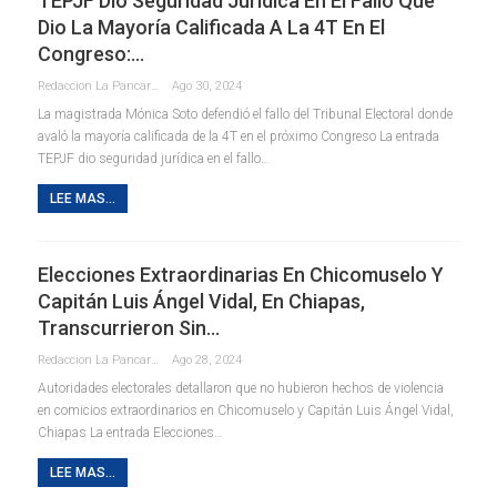
TEPJF Dio Seguridad Jurídica En El Fallo Que
Dio La Mayoría Calificada A La 4T En El
Congreso:…
Redaccion La Pancarta De Quintana Roo
Ago 30, 2024
La magistrada Mónica Soto defendió el fallo del Tribunal Electoral donde
avaló la mayoría calificada de la 4T en el próximo Congreso La entrada
TEPJF dio seguridad jurídica en el fallo…
LEE MAS...
Elecciones Extraordinarias En Chicomuselo Y
Capitán Luis Ángel Vidal, En Chiapas,
Transcurrieron Sin…
Redaccion La Pancarta De Quintana Roo
Ago 28, 2024
Autoridades electorales detallaron que no hubieron hechos de violencia
en comicios extraordinarios en Chicomuselo y Capitán Luis Ángel Vidal,
Chiapas La entrada Elecciones…
LEE MAS...