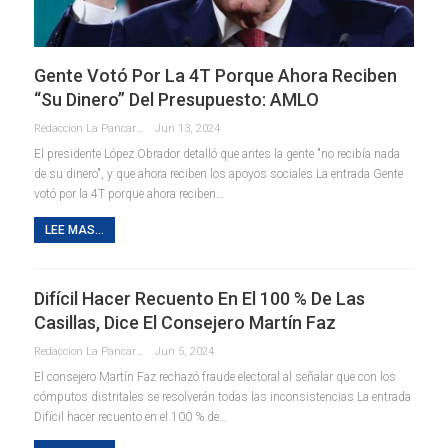
Gente Votó Por La 4T Porque Ahora Reciben
“su Dinero” Del Presupuesto: AMLO
Redaccion La Pancarta De Quintana Roo
Jun 13, 2024
El presidente López Obrador detalló que antes la gente "no recibía nada
de su dinero", y que ahora reciben los apoyos sociales La entrada Gente
votó por la 4T porque ahora reciben…
LEE MAS...
Difícil Hacer Recuento En El 100 % De Las
Casillas, Dice El Consejero Martín Faz
Redaccion La Pancarta De Quintana Roo
Jun 5, 2024
El consejero Martín Faz rechazó fraude electoral al señalar que con los
cómputos distritales se resolverán todas las inconsistencias La entrada
Difícil hacer recuento en el 100 % de…