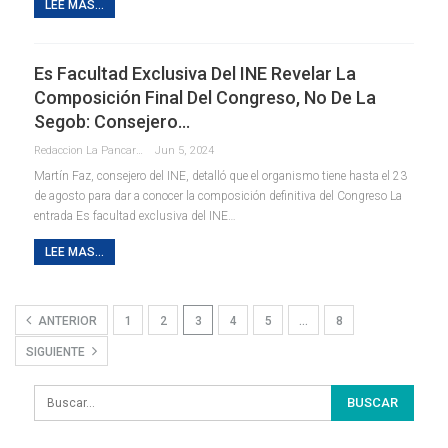
LEE MAS...
Es Facultad Exclusiva Del INE Revelar La
Composición Final Del Congreso, No De La
Segob: Consejero…
Redaccion La Pancarta De Quintana Roo
Jun 5, 2024
Martín Faz, consejero del INE, detalló que el organismo tiene hasta el 23
de agosto para dar a conocer la composición definitiva del Congreso La
entrada Es facultad exclusiva del INE…
LEE MAS...
ANTERIOR
1
2
3
4
5
…
8
SIGUIENTE