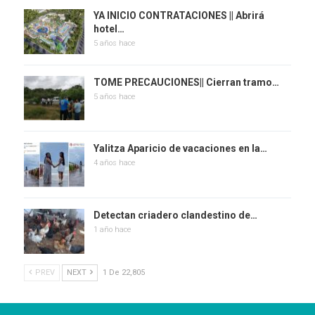
YA INICIO CONTRATACIONES || Abrirá
hotel…
5 años hace
TOME PRECAUCIONES|| Cierran tramo…
5 años hace
Yalitza Aparicio de vacaciones en la…
4 años hace
Detectan criadero clandestino de…
1 año hace
PREV
NEXT
1 De 22,805