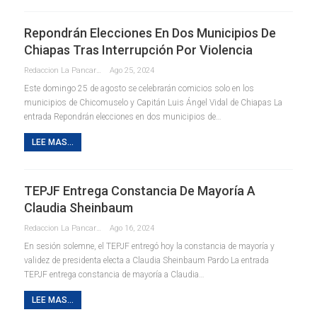
Repondrán Elecciones En Dos Municipios De
Chiapas Tras Interrupción Por Violencia
Redaccion La Pancarta De Quintana Roo
Ago 25, 2024
Este domingo 25 de agosto se celebrarán comicios solo en los
municipios de Chicomuselo y Capitán Luis Ángel Vidal de Chiapas La
entrada Repondrán elecciones en dos municipios de…
LEE MAS...
TEPJF Entrega Constancia De Mayoría A
Claudia Sheinbaum
Redaccion La Pancarta De Quintana Roo
Ago 16, 2024
En sesión solemne, el TEPJF entregó hoy la constancia de mayoría y
validez de presidenta electa a Claudia Sheinbaum Pardo La entrada
TEPJF entrega constancia de mayoría a Claudia…
LEE MAS...