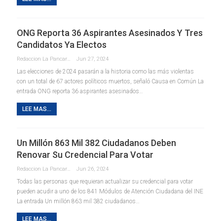
ONG Reporta 36 Aspirantes Asesinados Y Tres
Candidatos Ya Electos
Redaccion La Pancarta De Quintana Roo
Jun 27, 2024
Las elecciones de 2024 pasarán a la historia como las más violentas
con un total de 67 actores políticos muertos, señaló Causa en Común La
entrada ONG reporta 36 aspirantes asesinados…
LEE MAS...
Un Millón 863 Mil 382 Ciudadanos Deben
Renovar Su Credencial Para Votar
Redaccion La Pancarta De Quintana Roo
Jun 26, 2024
Todas las personas que requieran actualizar su credencial para votar
pueden acudir a uno de los 841 Módulos de Atención Ciudadana del INE
La entrada Un millón 863 mil 382 ciudadanos…
LEE MAS...