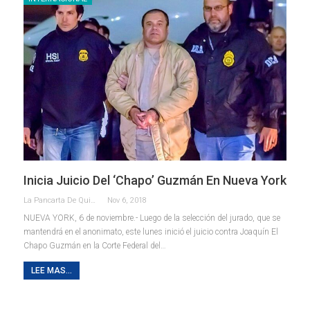
Inicia Juicio Del ‘Chapo’ Guzmán En Nueva York
La Pancarta De Quintana Roo
Nov 6, 2018
NUEVA YORK, 6 de noviembre.- Luego de la selección del jurado, que se
mantendrá en el anonimato, este lunes inició el juicio contra Joaquín El
Chapo Guzmán en la Corte Federal del…
LEE MAS...