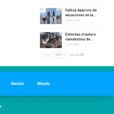
Yalitza Aparicio de
vacaciones en la…
4 años hace
Detectan criadero
clandestino de…
1 año hace
PREV
NEXT
1 De 22,808
Nación
Mundo
s.