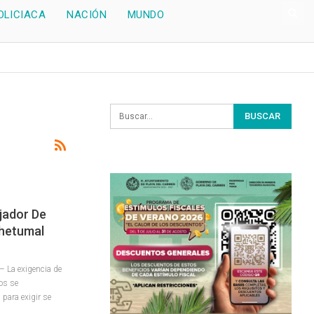
OLICIACA
NACIÓN
MUNDO
jador De
Chetumal
 La exigencia de
os se
 para exigir se