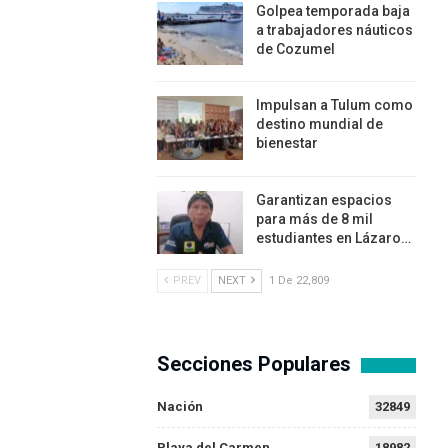
Golpea temporada baja
a trabajadores náuticos
de Cozumel
Impulsan a Tulum como
destino mundial de
bienestar
Garantizan espacios
para más de 8 mil
estudiantes en Lázaro…
PREV
NEXT
1 De 22,809
Secciones Populares
Nación
32849
Playa del Carmen
18982