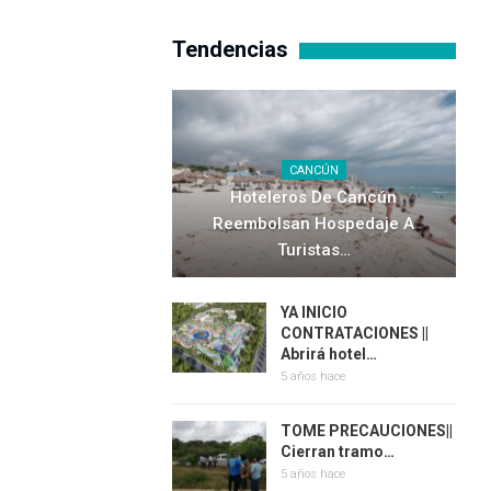
Tendencias
CANCÚN
Hoteleros De Cancún
Reembolsan Hospedaje A
Turistas…
YA INICIO
CONTRATACIONES ||
Abrirá hotel…
5 años hace
TOME PRECAUCIONES||
Cierran tramo…
5 años hace