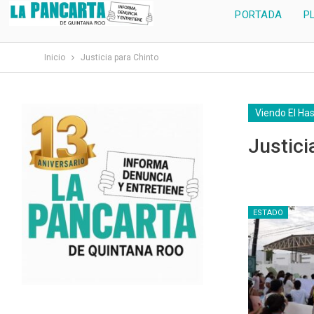
PORTADA
P
Inicio
Justicia para Chinto
Viendo El Ha
Justici
ESTADO