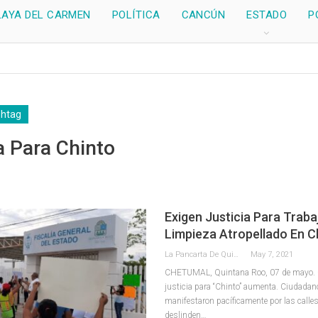
LAYA DEL CARMEN
POLÍTICA
CANCÚN
ESTADO
P
shtag
a Para Chinto
Exigen Justicia Para Traba
Limpieza Atropellado En 
La Pancarta De Quintana Roo
May 7, 2021
CHETUMAL, Quintana Roo, 07 de mayo. –
justicia para “Chinto” aumenta. Ciudadan
manifestaron pacíficamente por las calles
deslinden
…