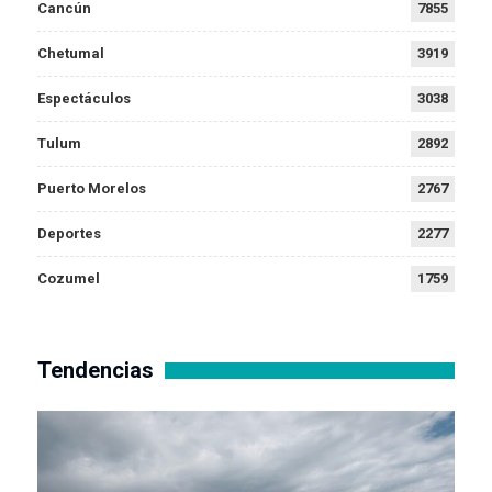
Cancún
7855
Chetumal
3919
Espectáculos
3038
Tulum
2892
Puerto Morelos
2767
Deportes
2277
Cozumel
1759
Tendencias