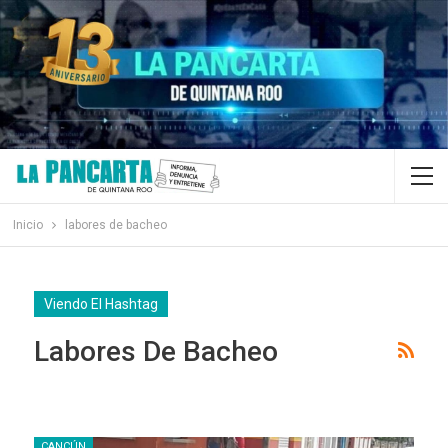
Inicio
labores de bacheo
Viendo El Hashtag
Labores De Bacheo
CANCÚN