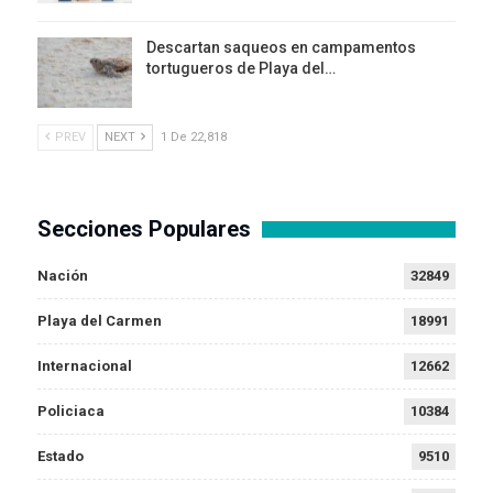
Descartan saqueos en campamentos
tortugueros de Playa del…
PREV
NEXT
1 De 22,818
Secciones Populares
Nación
32849
Playa del Carmen
18991
Internacional
12662
Policiaca
10384
Estado
9510