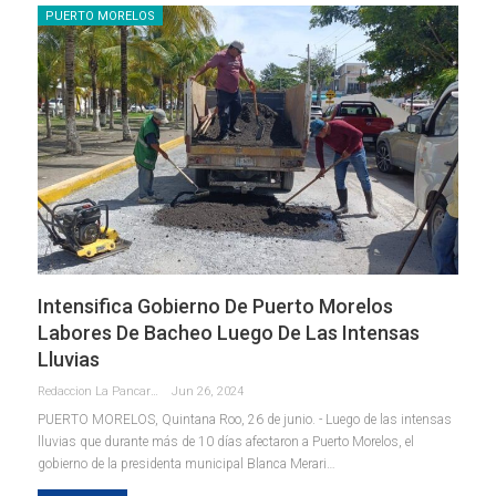
PUERTO MORELOS
Intensifica Gobierno De Puerto Morelos
Labores De Bacheo Luego De Las Intensas
Lluvias
Redaccion La Pancarta De Quintana Roo
Jun 26, 2024
PUERTO MORELOS, Quintana Roo, 26 de junio. - Luego de las intensas
lluvias que durante más de 10 días afectaron a Puerto Morelos, el
gobierno de la presidenta municipal Blanca Merari
…