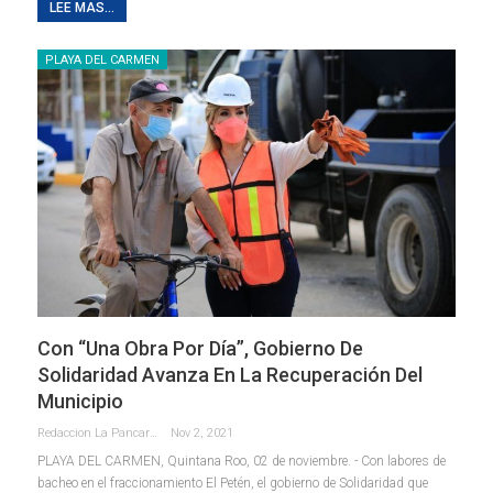
LEE MAS...
PLAYA DEL CARMEN
Con “Una Obra Por Día”, Gobierno De
Solidaridad Avanza En La Recuperación Del
Municipio
Redaccion La Pancarta De Quintana Roo
Nov 2, 2021
PLAYA DEL CARMEN, Quintana Roo, 02 de noviembre. - Con labores de
bacheo en el fraccionamiento El Petén, el gobierno de Solidaridad que