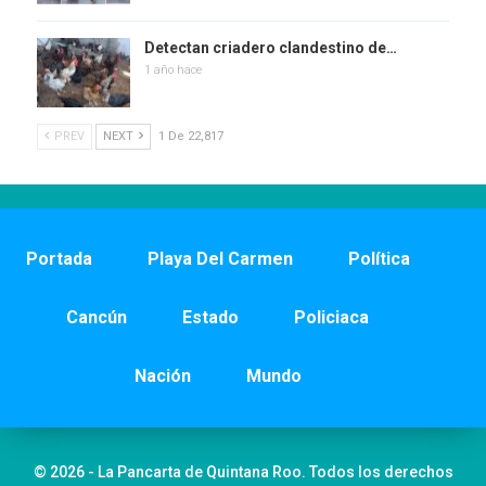
Detectan criadero clandestino de…
1 año hace
PREV
NEXT
1 De 22,817
Portada
Playa Del Carmen
Política
Cancún
Estado
Policiaca
Nación
Mundo
© 2026 - La Pancarta de Quintana Roo. Todos los derechos