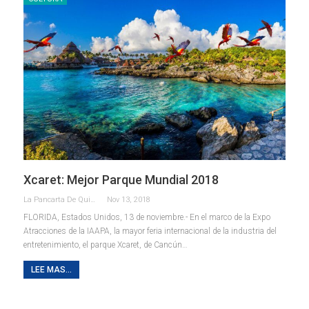
Xcaret: Mejor Parque Mundial 2018
La Pancarta De Quintana Roo
Nov 13, 2018
FLORIDA, Estados Unidos, 13 de noviembre.- En el marco de la Expo
Atracciones de la IAAPA, la mayor feria internacional de la industria del
entretenimiento, el parque Xcaret, de Cancún…
LEE MAS...