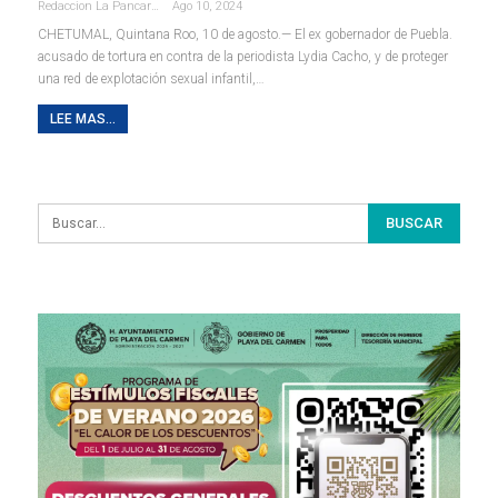
Redaccion La Pancarta De Quintana Roo
Ago 10, 2024
CHETUMAL, Quintana Roo, 10 de agosto.— El ex gobernador de Puebla.
acusado de tortura en contra de la periodista Lydia Cacho, y de proteger
una red de explotación sexual infantil,
…
LEE MAS...