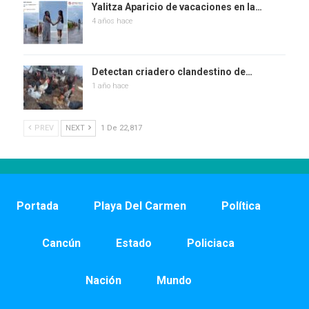
Yalitza Aparicio de vacaciones en la…
4 años hace
Detectan criadero clandestino de…
1 año hace
PREV
NEXT
1 De 22,817
Portada
Playa Del Carmen
Política
Cancún
Estado
Policiaca
Nación
Mundo