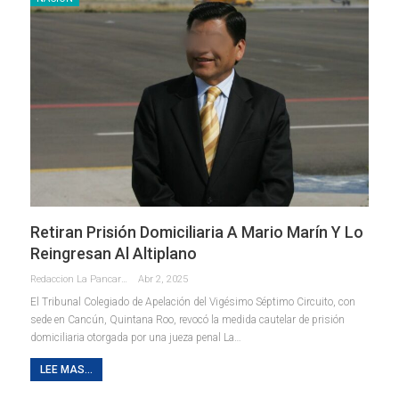
Retiran Prisión Domiciliaria A Mario Marín Y Lo
Reingresan Al Altiplano
Redaccion La Pancarta De Quintana Roo
Abr 2, 2025
El Tribunal Colegiado de Apelación del Vigésimo Séptimo Circuito, con
sede en Cancún, Quintana Roo, revocó la medida cautelar de prisión
domiciliaria otorgada por una jueza penal La…
LEE MAS...