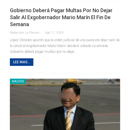
Gobierno Deberá Pagar Multas Por No Dejar
Salir Al Exgobernador Mario Marín El Fin De
Semana
Redaccion La Pancarta De Quintana Roo
Ago 17, 2024
López Obrador apuntó que la orden judicial de una jueza era dejar salir de
la cárcel al exgobernador Mario Marín desde el sábado La entrada
Gobierno deberá pagar multas por no dejar…
LEE MAS...
NACIÓN