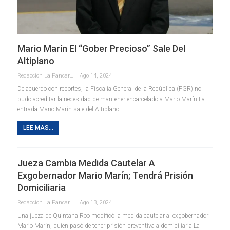
Mario Marín El “gober Precioso” Sale Del
Altiplano
Redaccion La Pancarta De Quintana Roo
Ago 14, 2024
De acuerdo con reportes, la Fiscalía General de la República (FGR) no
pudo acreditar la necesidad de mantener encarcelado a Mario Marín La
entrada Mario Marín sale del Altiplano…
LEE MAS...
Jueza Cambia Medida Cautelar A
Exgobernador Mario Marín; Tendrá Prisión
Domiciliaria
Redaccion La Pancarta De Quintana Roo
Ago 13, 2024
Una jueza de Quintana Roo modificó la medida cautelar al exgobernador
Mario Marín, quien pasó de tener prisión preventiva a domiciliaria La