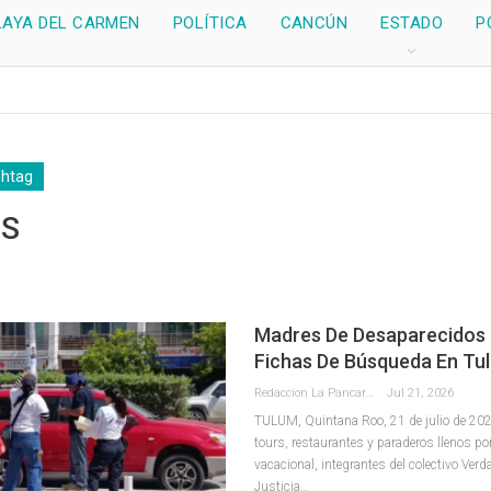
LAYA DEL CARMEN
POLÍTICA
CANCÚN
ESTADO
P
shtag
S
Madres De Desaparecidos 
Fichas De Búsqueda En Tu
Redaccion La Pancarta De Quintana Roo
Jul 21, 2026
TULUM, Quintana Roo, 21 de julio de 2026
tours, restaurantes y paraderos llenos po
vacacional, integrantes del colectivo Ver
Justicia
…