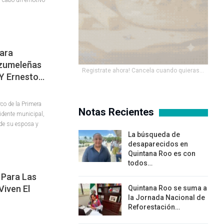
Para
ozumeleñas
Registrate ahora! Cancela cuando quieras...
Y Ernesto…
co de la Primera
Notas Recientes
sidente municipal,
de su esposa y
La búsqueda de
desaparecidos en
Quintana Roo es con
todos…
 Para Las
iven El
Quintana Roo se suma a
la Jornada Nacional de
Reforestación…