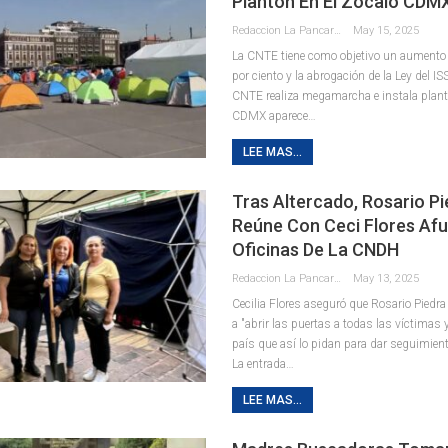
Plantón En El Zócalo CDM
Redaccion La Pancarta De Quintana Roo
May 15, 2025
La CNTE tiene como objetivo un aumento 
por ciento y la abrogación de la Ley del I
CNTE realiza megamarcha e instala plant
CDMX aparece…
LEE MAS...
Tras Altercado, Rosario Pi
Reúne Con Ceci Flores Afu
Oficinas De La CNDH
Redaccion La Pancarta De Quintana Roo
May 13, 2025
Cecilia Flores aseguró que Rosario Piedr
a "abrir las puertas a todas las víctimas y
país que así lo pidan para dar seguimien
La entrada…
LEE MAS...