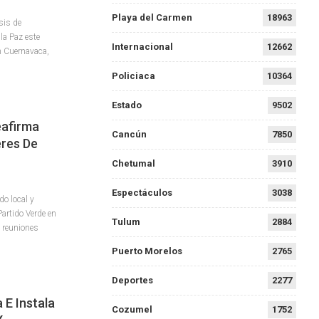
Playa del Carmen
18963
sis de
la Paz este
Internacional
12662
n Cuernavaca,
Policiaca
10364
Estado
9502
eafirma
Cancún
7850
res De
Chetumal
3910
Espectáculos
3038
o local y
Partido Verde en
Tulum
2884
 reuniones
Puerto Morelos
2765
Deportes
2277
E Instala
Cozumel
1752