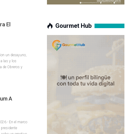
ra El
Gourmet Hub
 Con un desayuno,
a las y los
ia de Obreros y
lum A
026.- En el marco
l presidente
a cabo un emotivo