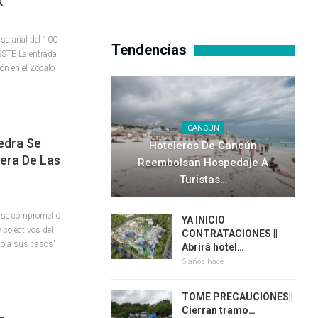
X
salarial del 100
Tendencias
SSSTE La entrada
ón en el Zócalo
CANCÚN
edra Se
Hoteleros De Cancún
era De Las
Reembolsan Hospedaje A
Turistas…
a se comprometió
YA INICIO
 colectivos del
CONTRATACIONES ||
to a sus casos"
Abrirá hotel…
5 años hace
TOME PRECAUCIONES||
Cierran tramo…