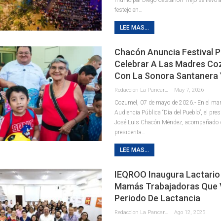
festejo en
…
LEE MAS...
Chacón Anuncia Festival 
Celebrar A Las Madres C
Con La Sonora Santanera 
Redaccion La Pancarta De Quintana Roo
May 7, 2026
Cozumel, 07 de mayo de 2026.- En el mar
Audiencia Pública “Día del Pueblo”, el pre
José Luis Chacón Méndez, acompañado 
presidenta
…
LEE MAS...
IEQROO Inaugura Lactario
Mamás Trabajadoras Que V
Periodo De Lactancia
Redaccion La Pancarta De Quintana Roo
Ago 12, 2025