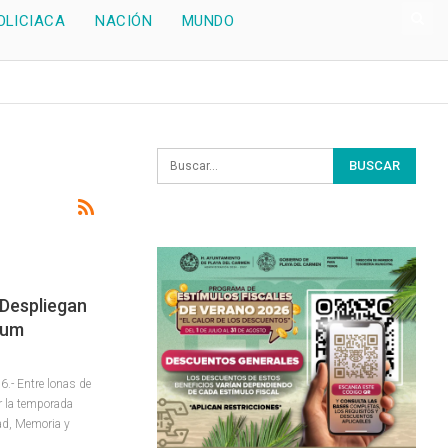
OLICIACA
NACIÓN
MUNDO
Despliegan
lum
.- Entre lonas de
r la temporada
dad, Memoria y