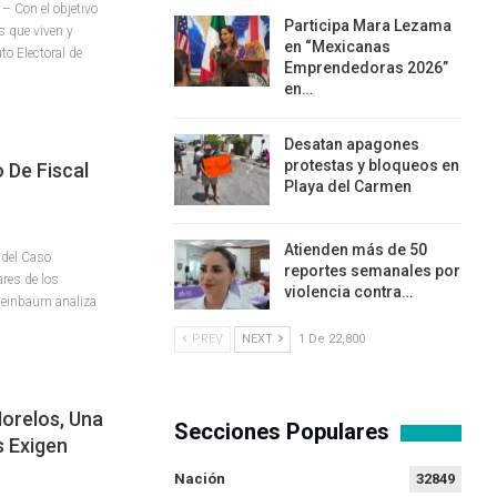
– Con el objetivo
Participa Mara Lezama
s que viven y
en “Mexicanas
uto Electoral de
Emprendedoras 2026”
en…
Desatan apagones
protestas y bloqueos en
 De Fiscal
Playa del Carmen
Atienden más de 50
 del Caso
reportes semanales por
ares de los
violencia contra…
heinbaum analiza
PREV
NEXT
1 De 22,800
orelos, Una
Secciones Populares
s Exigen
Nación
32849