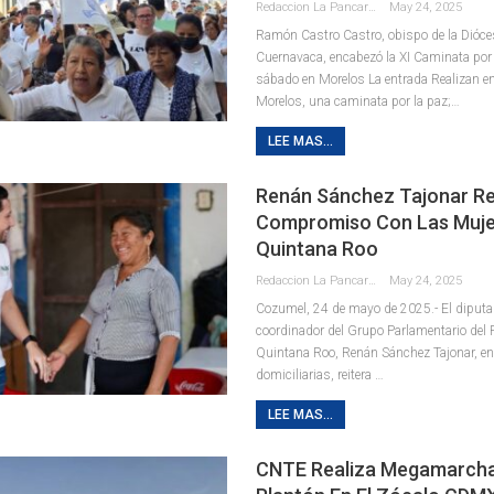
Redaccion La Pancarta De Quintana Roo
May 24, 2025
Ramón Castro Castro, obispo de la Dióce
Cuernavaca, encabezó la XI Caminata por 
sábado en Morelos La entrada Realizan e
Morelos, una caminata por la paz;…
LEE MAS...
Renán Sánchez Tajonar R
Compromiso Con Las Muje
Quintana Roo
Redaccion La Pancarta De Quintana Roo
May 24, 2025
Cozumel, 24 de mayo de 2025.- El diputad
coordinador del Grupo Parlamentario del 
Quintana Roo, Renán Sánchez Tajonar, en
domiciliarias, reitera
…
LEE MAS...
CNTE Realiza Megamarcha 