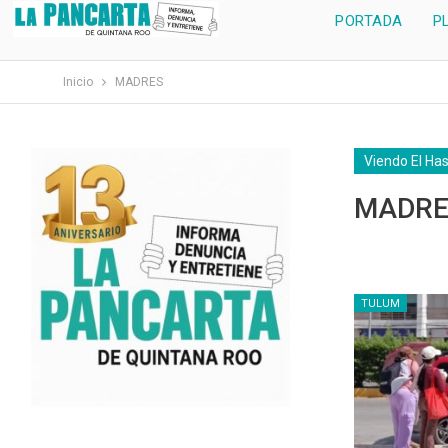
PORTADA
P
Inicio
MADRES
Viendo El Ha
MADRE
TULUM