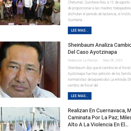
Chetumal, Quintana Roo; a 12 de agosto. 
de proporcionar a las madres trabajadora
disfrutan el periodo de lactancia, el Instit
Quintana
…
LEE MAS...
Sheinbaum Analiza Cambio
Del Caso Ayotzinapa
Redaccion La Pancarta De Quintana Roo
May 28, 2025
Sheinbaum dijo que el cambio en el fiscal
Ayotzinapa fue tras petición de los famili
normalistas desaparecidos La entrada S
cambio de fiscal del…
LEE MAS...
Realizan En Cuernavaca, M
Caminata Por La Paz; Mile
Alto A La Violencia En El…