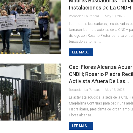
Madres Buscadoras Toma
Instalaciones De La CNDH
Redaccion La Pancarta De Quintana Roo
May 13, 2025
Las madres buscadoras, encabezadas por
tomaron las instalaciones de la CNDH par
diálogo con Rosario Piedra Ibarra La ent
buscadoras toman…
LEE MAS...
Ceci Flores Alcanza Acue
CNDH; Rosario Piedra Recib
Activista Afuera De Las…
Redaccion La Pancarta De Quintana Roo
May 13, 2025
La activista acudió a la sede de la CNDH e
Magdalena Contreras para pedir una audi
Piedra Ibarra, presidenta del organismo L
Flores alcanza…
LEE MAS...