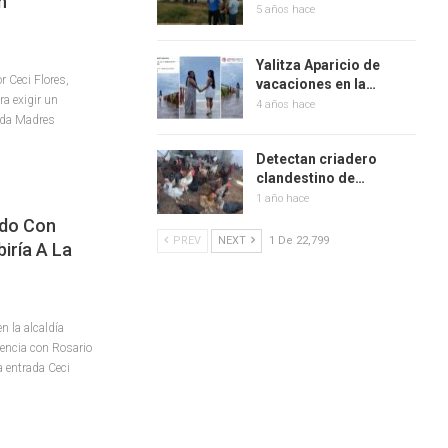
n
5 años hace
Yalitza Aparicio de
 Ceci Flores,
vacaciones en la…
a exigir un
4 años hace
rada Madres
Detectan criadero
clandestino de…
1 año hace
rdo Con
PREV
NEXT
1 De 22,799
iría A La
n la alcaldía
encia con Rosario
a entrada Ceci