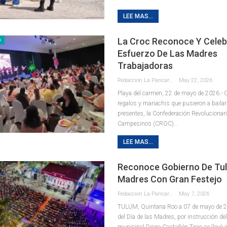
LEE MAS...
La Croc Reconoce Y Celeb
D
Esfuerzo De Las Madres
Trabajadoras
Redaccion La Pancarta De Quintana Roo
May 22, 2026
Playa del carmen, 22 de mayo de 2026.-
regalos y mariachis que pusieron a bailar 
presentes, la Confederación Revolucionar
Campesinos (CROC)
…
LEE MAS...
Reconoce Gobierno De Tu
Madres Con Gran Festejo
Redaccion La Pancarta De Quintana Roo
May 7, 2026
TULUM, Quintana Roo a 07 de mayo de 2
del Día de las Madres, por instrucción de
municipal Diego Castañón Trejo se llevó 