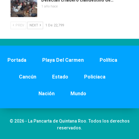
Detectan criadero clandestino de…
1 año hace
PREV
NEXT
1 De 22,799
Portada
Playa Del Carmen
Política
Cancún
Estado
Policiaca
Nación
Mundo
© 2026 - La Pancarta de Quintana Roo. Todos los derechos
reservados.