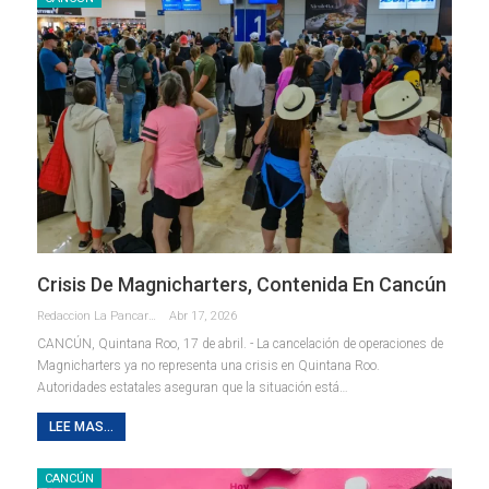
Crisis De Magnicharters, Contenida En Cancún
Redaccion La Pancarta De Quintana Roo
Abr 17, 2026
CANCÚN, Quintana Roo, 17 de abril. - La cancelación de operaciones de
Magnicharters ya no representa una crisis en Quintana Roo.
Autoridades estatales aseguran que la situación está
…
LEE MAS...
CANCÚN