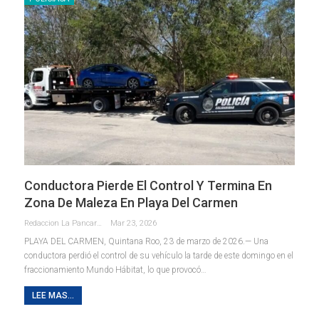
Conductora Pierde El Control Y Termina En
Zona De Maleza En Playa Del Carmen
Redaccion La Pancarta De Quintana Roo
Mar 23, 2026
PLAYA DEL CARMEN, Quintana Roo, 23 de marzo de 2026.— Una
conductora perdió el control de su vehículo la tarde de este domingo en el
fraccionamiento Mundo Hábitat, lo que provocó
…
LEE MAS...