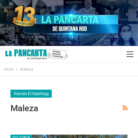
Inicio
maleza
Viendo El Hashtag
Maleza
POLICIACA