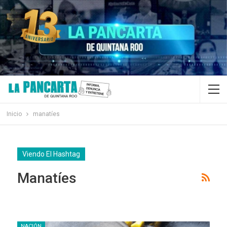
Inicio
manatíes
Viendo El Hashtag
Manatíes
NACIÓN