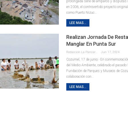
prolongada serie de amparos y disputas l
en 2006, el controvertido proyecto origin
como Puerto Nizuc
…
LEE MAS...
Realizan Jornada De Rest
Manglar En Punta Sur
Redaccion La Pancarta De Quintana Roo
Jun 17, 2024
Cozumel, 17 de junio.- En conmemoració
del Medio Ambiente, celebrado el pasado 5
Fundación de Parques y Museos de Coz
colaboración con
…
LEE MAS...