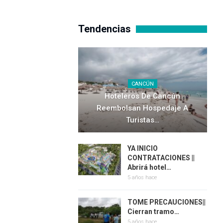
Tendencias
CANCÚN
Hoteleros De Cancún
Reembolsan Hospedaje A
Turistas…
YA INICIO
CONTRATACIONES ||
Abrirá hotel…
5 años hace
TOME PRECAUCIONES||
Cierran tramo…
5 años hace