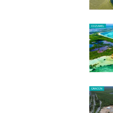
COZUMEL
CANCÚN