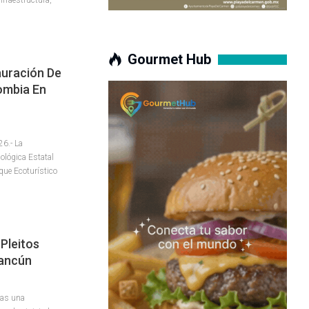
Gourmet Hub
auración De
ombia En
26.- La
ológica Estatal
que Ecoturístico
Pleitos
Cancún
ras una