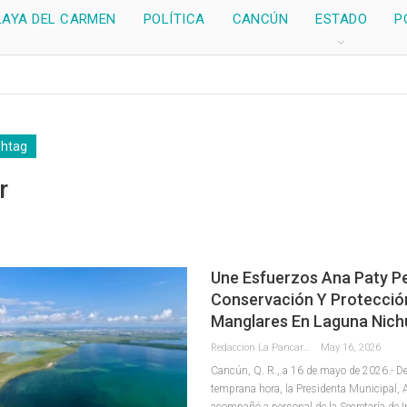
LAYA DEL CARMEN
POLÍTICA
CANCÚN
ESTADO
P
shtag
r
Une Esfuerzos Ana Paty Pe
Conservación Y Protecció
Manglares En Laguna Nich
Redaccion La Pancarta De Quintana Roo
May 16, 2026
Cancún, Q. R., a 16 de mayo de 2026.- 
temprana hora, la Presidenta Municipal, A
acompañó a personal de la Secretaría de I