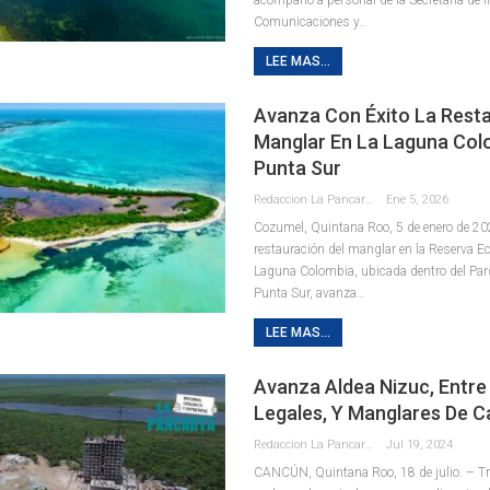
Comunicaciones y
…
LEE MAS...
Avanza Con Éxito La Rest
Manglar En La Laguna Col
Punta Sur
Redaccion La Pancarta De Quintana Roo
Ene 5, 2026
Cozumel, Quintana Roo, 5 de enero de 20
restauración del manglar en la Reserva Ec
Laguna Colombia, ubicada dentro del Par
Punta Sur, avanza
…
LEE MAS...
Avanza Aldea Nizuc, Entre 
Legales, Y Manglares De 
Redaccion La Pancarta De Quintana Roo
Jul 19, 2024
CANCÚN, Quintana Roo, 18 de julio. – T