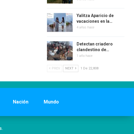
Yalitza Aparicio de
vacaciones en la…
4 años hace
Detectan criadero
clandestino de…
1 año hace
PREV
NEXT
1 De 22,808
Nación
Mundo
s.