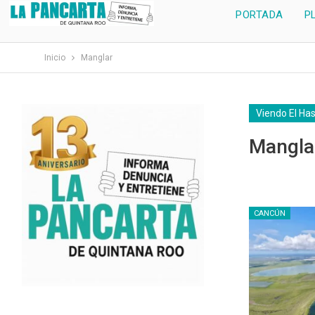
PORTADA
P
Inicio
Manglar
Viendo El Ha
Mangla
CANCÚN