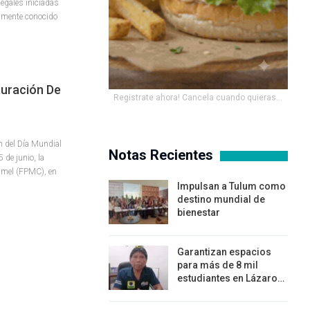
egales iniciadas
almente conocido
auración De
Registrate ahora! Cancela cuando quieras...
n del Día Mundial
Notas Recientes
 de junio, la
umel (FPMC), en
Impulsan a Tulum como
destino mundial de
bienestar
Garantizan espacios
para más de 8 mil
estudiantes en Lázaro…