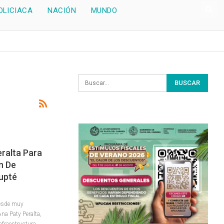
OLICIACA
NACIÓN
MUNDO
ralta Para
n De
upté
Desde muy
na Paty Peralta,
nfraestructura,