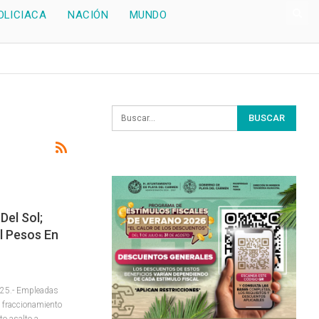
OLICIACA
NACIÓN
MUNDO
Del Sol;
l Pesos En
2025.- Empleadas
l fraccionamiento
to asalto a