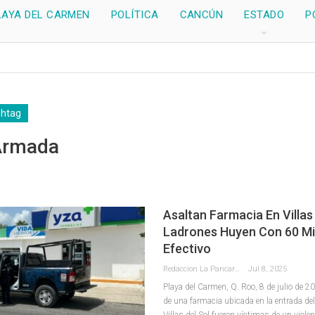
LAYA DEL CARMEN
POLÍTICA
CANCÚN
ESTADO
P
shtag
Armada
Asaltan Farmacia En Villas 
Ladrones Huyen Con 60 Mi
Efectivo
Redaccion La Pancarta De Quintana Roo
Jul 8, 2025
Playa del Carmen, Q. Roo, 8 de julio de 
de una farmacia ubicada en la entrada de
Villas del Sol fueron víctimas de un violen