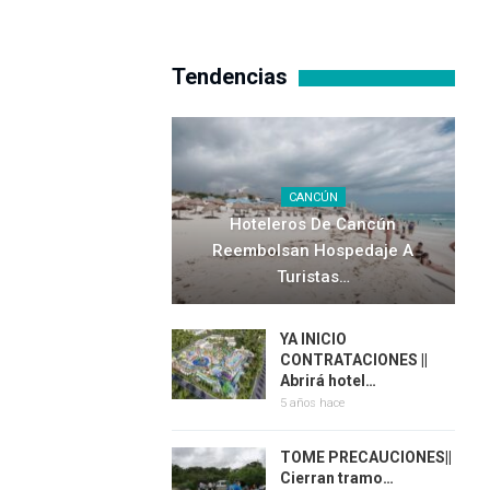
Tendencias
CANCÚN
Hoteleros De Cancún
Reembolsan Hospedaje A
Turistas…
YA INICIO
CONTRATACIONES ||
Abrirá hotel…
5 años hace
TOME PRECAUCIONES||
Cierran tramo…