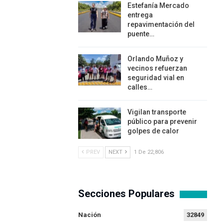
Estefanía Mercado
entrega
repavimentación del
puente…
Orlando Muñoz y
vecinos refuerzan
seguridad vial en
calles…
Vigilan transporte
público para prevenir
golpes de calor
PREV
NEXT
1 De 22,806
Secciones Populares
Nación
32849