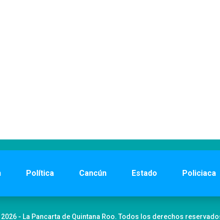
n
Política
Cancún
Estado
Policiaca
 2026 - La Pancarta de Quintana Roo. Todos los derechos reservado