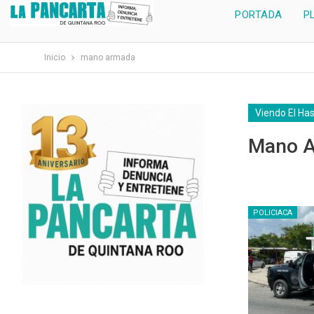
PORTADA
P
Inicio
mano armada
Viendo El Ha
Mano 
POLICIACA