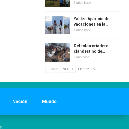
5 años hace
Yalitza Aparicio de
vacaciones en la…
4 años hace
Detectan criadero
clandestino de…
1 año hace
PREV
NEXT
1 De 22,805
Nación
Mundo
s.