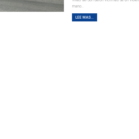
mano
…
LEE MAS...