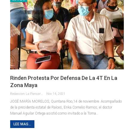
Rinden Protesta Por Defensa De La 4T En La
Zona Maya
Redaccion La Pancarta De Quintana Roo
Nov 14, 2021
JOSÉ MARÍA MORELOS, Quintana Roo,14 de noviembre. Acompañado
de la presidenta estatal de Raíces, Erika Cornelio Ramos, el doctor
Manuel Aguilar Ortega asistió como invitado a la Toma
…
LEE MAS...