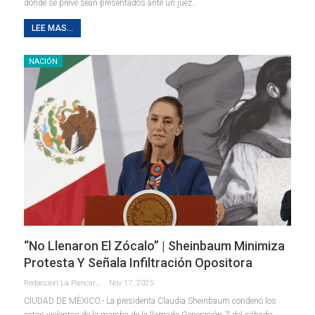
donde se prevé sean presentados ante un juez
…
LEE MAS...
NACIÓN
“No Llenaron El Zócalo” | Sheinbaum Minimiza
Protesta Y Señala Infiltración Opositora
Redaccion La Pancarta De Quintana Roo
Nov 17, 2025
CIUDAD DE MÉXICO.- La presidenta Claudia Sheinbaum condenó los
actos violentos de la marcha de la llamada Generación Z del sábado