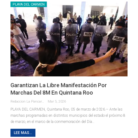
PLAYA DEL CARMEN
Garantizan La Libre Manifestación Por
Marchas Del 8M En Quintana Roo
Redaccion La Pancarta De Quintana Roo
Mar 5, 2026
PLAYA DEL CARMEN, Quintana Roo, 05 de marzo de 2026.– Ante las
marchas programadas en distintos municipios del estado el próximo 8
de marzo, en el marco de la conmemoración del Día
…
LEE MAS...