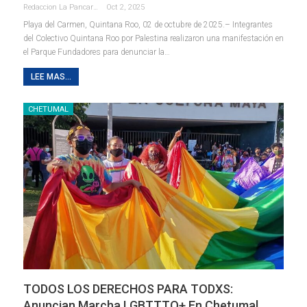
Redaccion La Pancarta De Quintana Roo
Oct 2, 2025
Playa del Carmen, Quintana Roo, 02 de octubre de 2025.– Integrantes
del Colectivo Quintana Roo por Palestina realizaron una manifestación en
el Parque Fundadores para denunciar la
…
LEE MAS...
CHETUMAL
TODOS LOS DERECHOS PARA TODXS:
Anuncian Marcha LGBTTTQ+ En Chetumal