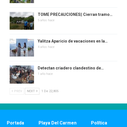
TOME PRECAUCIONES|| Cierran tramo…
5 años hace
Yalitza Aparicio de vacaciones en la…
4 años hace
Detectan criadero clandestino de…
1 año hace
PREV
NEXT
1 De 22,805
Portada
Playa Del Carmen
Política