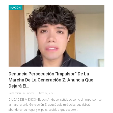
NACIÓN
Denuncia Persecución “impulsor” De La
Marcha De La Generación Z; Anuncia Que
Dejará El…
Redaccion La Pancarta De Quintana Roo
Nov 19, 2025
CIUDAD DE MÉXICO.- Edson Andrade, señalado como el "impulsor" de
la marcha de la Generación Z, acusó este miércoles que deberá
abandonar su hogar y el país, debido a que desde el
…