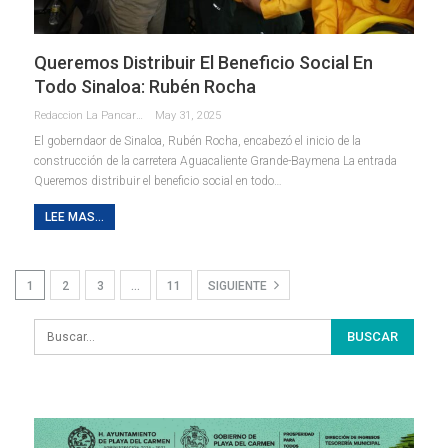
Queremos Distribuir El Beneficio Social En
Todo Sinaloa: Rubén Rocha
Redaccion La Pancarta De Quintana Roo
May 31, 2025
El goberndaor de Sinaloa, Rubén Rocha, encabezó el inicio de la
construcción de la carretera Aguacaliente Grande-Baymena La entrada
Queremos distribuir el beneficio social en todo…
LEE MAS...
1
2
3
…
11
SIGUIENTE