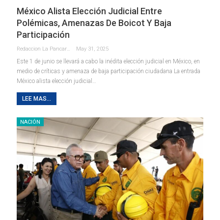
México Alista Elección Judicial Entre
Polémicas, Amenazas De Boicot Y Baja
Participación
Redaccion La Pancarta De Quintana Roo
May 31, 2025
Este 1 de junio se llevará a cabo la inédita elección judicial en México, en
medio de críticas y amenaza de baja participación ciudadana La entrada
México alista elección judicial…
LEE MAS...
NACIÓN