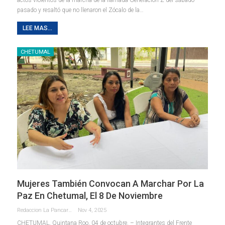
pasado y resaltó que no llenaron el Zócalo de la
…
LEE MAS...
CHETUMAL
Mujeres También Convocan A Marchar Por La
Paz En Chetumal, El 8 De Noviembre
Redaccion La Pancarta De Quintana Roo
Nov 4, 2025
CHETUMAL, Quintana Roo, 04 de octubre. – Integrantes del Frente