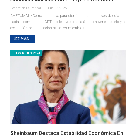
Redaccion La Pancarta De Quintana Roo
Jun 17, 2025
CHETUMAL.- Como alternativa para disminuir los discursos de odio
hacia la comunidad LGBT+, colectivos buscarán promover el respeto y la
aceptación de la población hacia los miembros
…
LEE MAS...
ELECCIONES 2024
Sheinbaum Destaca Estabilidad Económica En