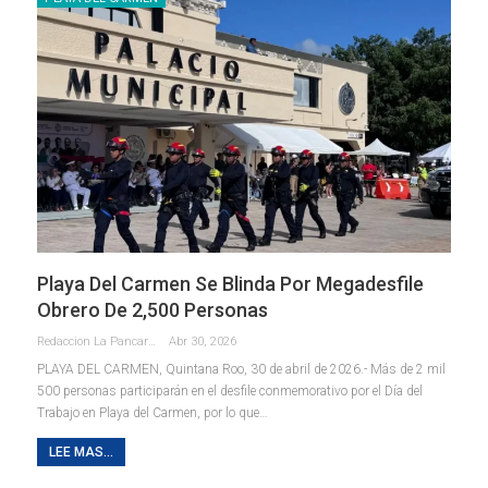
Playa Del Carmen Se Blinda Por Megadesfile
Obrero De 2,500 Personas
Redaccion La Pancarta De Quintana Roo
Abr 30, 2026
PLAYA DEL CARMEN, Quintana Roo, 30 de abril de 2026.- Más de 2 mil
500 personas participarán en el desfile conmemorativo por el Día del
Trabajo en Playa del Carmen, por lo que
…
LEE MAS...