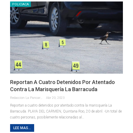
POLICIACA
Reportan A Cuatro Detenidos Por Atentado
Contra La Marisquería La Barracuda
Redaccion La Pancarta De Quintana Roo
Abr 20, 2023
Reportan a cuatro detenidos por atentado contra la marisquería La
Barracuda.
PLAYA DEL CARMEN, Quintana Roo, 20 de abril. -Un total de
cuatro personas, posiblemente relacionadas al
…
LEE MAS...