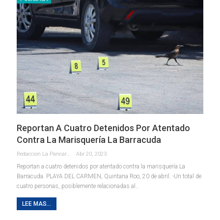
Reportan A Cuatro Detenidos Por Atentado
Contra La Marisquería La Barracuda
Redaccion La Pancarta De Quintana Roo
Abr 20, 2023
Reportan a cuatro detenidos por atentado contra la marisquería La
Barracuda.
PLAYA DEL CARMEN, Quintana Roo, 20 de abril. -Un total de
cuatro personas, posiblemente relacionadas al
…
LEE MAS...