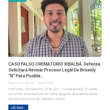
CASO FALSO CREMATORIO XIBALBÁ: Defensa
Solicitará Revisar Proceso Legal De Briseidy
“N” Para Posible…
Redaccion La Pancarta De Quintana Roo
Jul 30, 2026
CHETUMAL, Quintana Roo, 30 de julio. – Aunque Briseidy “N” cuenta
con prisión domiciliaria por ser mamá, abogados de la defensa de los
afectados por el caso del Crematorio Xibalbá
…
LEE MAS...