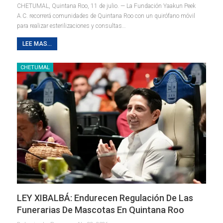
CHETUMAL, Quintana Roo, 11 de julio. — La Fundación Yaakun Peek
A.C. recorrerá comunidades de Quintana Roo con un quirófano móvil
para realizar esterilizaciones y consultas
…
LEE MAS...
CHETUMAL
LEY XIBALBÁ: Endurecen Regulación De Las
Funerarias De Mascotas En Quintana Roo