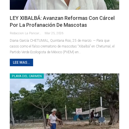
LEY XIBALBÁ: Avanzan Reformas Con Cárcel
Por La Profanación De Mascotas
Redaccion La Pancarta De Quintana Roo
Mar 25, 2026
Diana García
CHETUMAL, Quintana Roo, 25 de marzo. — Para que
casos como el falso crematorio de mascotas “Xibalbá” en Chetumal, el
Partido Verde Ecologista de México (PVEM) en
…
LEE MAS...
PLAYA DEL CARMEN