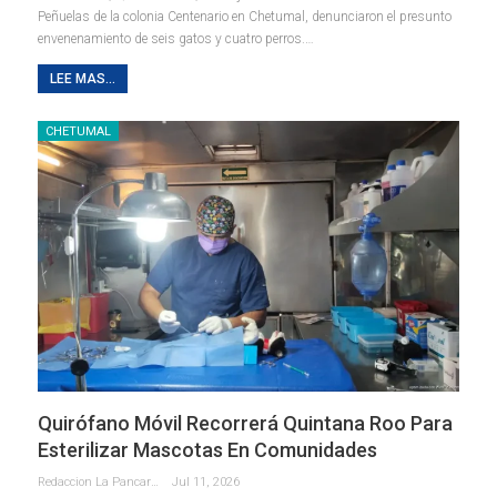
Peñuelas de la colonia Centenario en Chetumal, denunciaron el presunto
envenenamiento de seis gatos y cuatro perros.
…
LEE MAS...
CHETUMAL
Quirófano Móvil Recorrerá Quintana Roo Para
Esterilizar Mascotas En Comunidades
Redaccion La Pancarta De Quintana Roo
Jul 11, 2026