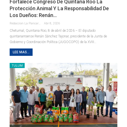
Fortalece Congreso De Quintana Roo La
Protección Animal Y La Responsabilidad De
Los Dueños: Renán…
Redaccion La Pancarta De Quintana Roo
Abr 8, 2026
Chetumal, Quintana Roo; 8 de abril de 2026.– El diputado
quintanarroense Renán Sánchez Tajonar, presidente de la Junta de
Gobierno y Coordinación Política (JUGOCOPO) de la XVIII
…
LEE MAS...
TULUM