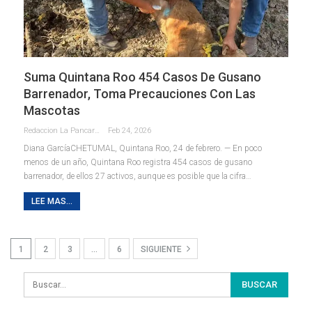
Suma Quintana Roo 454 Casos De Gusano
Barrenador, Toma Precauciones Con Las
Mascotas
Redaccion La Pancarta De Quintana Roo
Feb 24, 2026
Diana GarcíaCHETUMAL, Quintana Roo, 24 de febrero. — En poco
menos de un año, Quintana Roo registra 454 casos de gusano
barrenador, de ellos 27 activos, aunque es posible que la cifra
…
LEE MAS...
1
2
3
…
6
SIGUIENTE