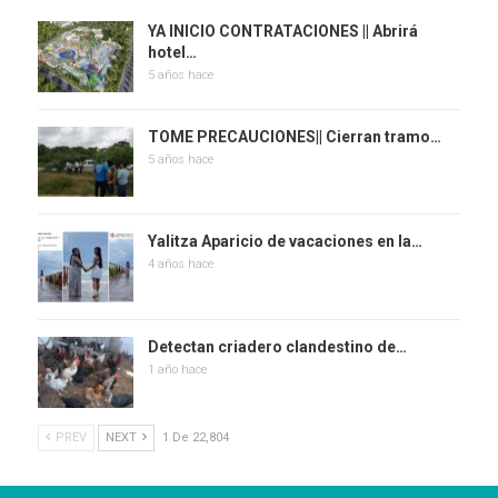
YA INICIO CONTRATACIONES || Abrirá
hotel…
5 años hace
TOME PRECAUCIONES|| Cierran tramo…
5 años hace
Yalitza Aparicio de vacaciones en la…
4 años hace
Detectan criadero clandestino de…
1 año hace
PREV
NEXT
1 De 22,804