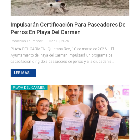
Impulsarán Certificación Para Paseadores De
Perros En Playa Del Carmen
Redaccion La Pancarta De Quintana Roo
Mar 10, 2026
PLAYA DEL CARMEN, Quintana Roo, 10 de marzo de 2026.– El
Ayuntamiento de Playa del Carmen impulsará un programa de
capacitación dirigido a paseadores de perros y a la ciudadanía
…
LEE MAS...
PLAYA DEL CARMEN