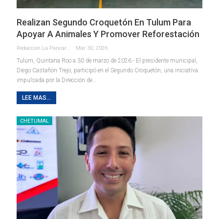
Realizan Segundo Croquetón En Tulum Para
Apoyar A Animales Y Promover Reforestación
Redaccion La Pancarta De Quintana Roo
Mar 30, 2026
Tulum, Quintana Roo a 30 de marzo de 2026.- El presidente municipal,
Diego Castañón Trejo, participó en el Segundo Croquetón, una iniciativa
impulsada por la Dirección de
…
LEE MAS...
CHETUMAL