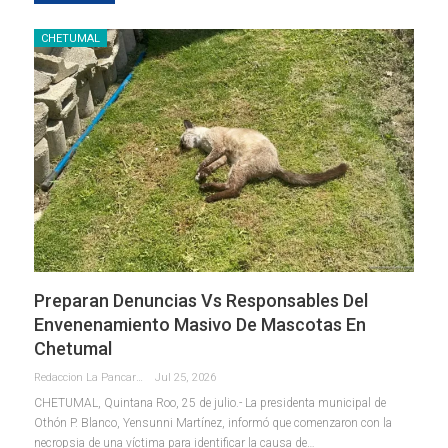
CHETUMAL
Preparan Denuncias Vs Responsables Del
Envenenamiento Masivo De Mascotas En
Chetumal
Redaccion La Pancarta De Quintana Roo
Jul 25, 2026
CHETUMAL, Quintana Roo, 25 de julio.- La presidenta municipal de
Othón P. Blanco, Yensunni Martínez, informó que comenzaron con la
necropsia de una víctima para identificar la causa de
…