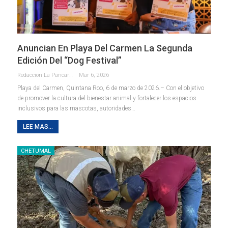
Anuncian En Playa Del Carmen La Segunda
Edición Del “Dog Festival”
Redaccion La Pancarta De Quintana Roo
Mar 6, 2026
Playa del Carmen, Quintana Roo, 6 de marzo de 2026.– Con el objetivo
de promover la cultura del bienestar animal y fortalecer los espacios
inclusivos para las mascotas, autoridades
…
LEE MAS...
CHETUMAL