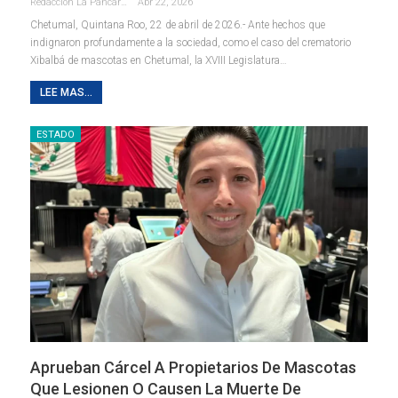
Redaccion La Pancarta De Quintana Roo
Abr 22, 2026
Chetumal, Quintana Roo, 22 de abril de 2026.- Ante hechos que
indignaron profundamente a la sociedad, como el caso del crematorio
Xibalbá de mascotas en Chetumal, la XVIII Legislatura
…
LEE MAS...
ESTADO
Aprueban Cárcel A Propietarios De Mascotas
Que Lesionen O Causen La Muerte De