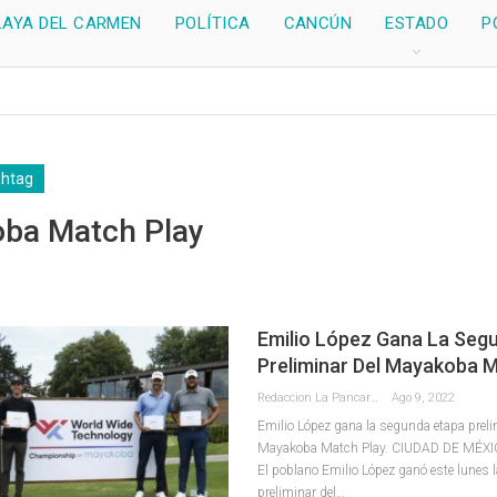
LAYA DEL CARMEN
POLÍTICA
CANCÚN
ESTADO
P
shtag
ba Match Play
Emilio López Gana La Seg
Preliminar Del Mayakoba M
Redaccion La Pancarta De Quintana Roo
Ago 9, 2022
Emilio López gana la segunda etapa preli
Mayakoba Match Play.
CIUDAD DE MÉXICO
El poblano Emilio López ganó este lunes 
preliminar del
…