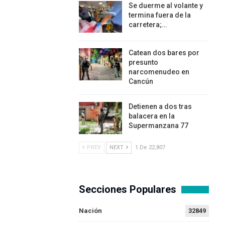
Se duerme al volante y
termina fuera de la
carretera;…
Catean dos bares por
presunto
narcomenudeo en
Cancún
Detienen a dos tras
balacera en la
Supermanzana 77
PREV
NEXT
1 De 22,807
Secciones Populares
Nación
32849