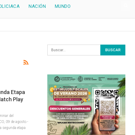
OLICIACA
NACIÓN
MUNDO
unda Etapa
atch Play
minar del
, 09 de agosto.-
la segunda etapa