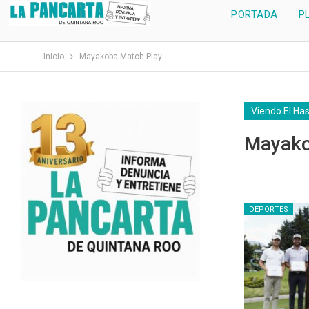
PORTADA
P
Inicio
Mayakoba Match Play
Viendo El Ha
Mayako
DEPORTES