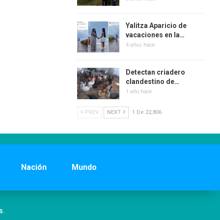
Yalitza Aparicio de
vacaciones en la…
4 años hace
Detectan criadero
clandestino de…
1 año hace
PREV
NEXT
1 De 22,806
Nación
Mundo
s.