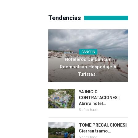
Tendencias
CANCÚN
Hoteleros De Cancún
Reembolsan Hospedaje A
Turistas…
YA INICIO
CONTRATACIONES ||
Abrirá hotel…
5 años hace
TOME PRECAUCIONES||
Cierran tramo…
5 años hace