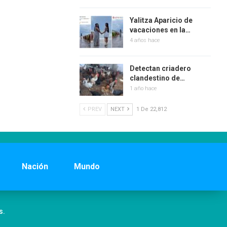
Yalitza Aparicio de
vacaciones en la…
4 años hace
Detectan criadero
clandestino de…
1 año hace
PREV
NEXT
1 De 22,812
Nación
Mundo
s.