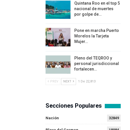
Quintana Roo en el top 5
nacional de muertes
por golpe de…
Pone en marcha Puerto
Morelos la Tarjeta
Mujer…
Pleno del TEQROO y
personal jurisdiccional
fortalecen…
PREV
NEXT
1 De 22,813
Secciones Populares
Nación
32849
Playa del Carmen
18984