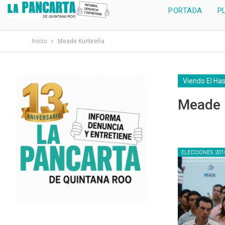
PORTADA
P
Inicio
Meade Kuribreña
Viendo El Ha
Meade 
ELECCIONES 201