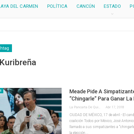
LAYA DEL CARMEN
POLÍTICA
CANCÚN
ESTADO
P
shtag
Kuribreña
Meade Pide A Simpatizant
8
“chingarle” Para Ganar La
La Pancarta De Quintana Roo
Abr 17, 2018
CIUDAD DE MÉXICO, 17 de abril.- El cand
coalición Todos por México, José Antoni
llamado a sus simpatizantes a "chingarle"
la elección.…