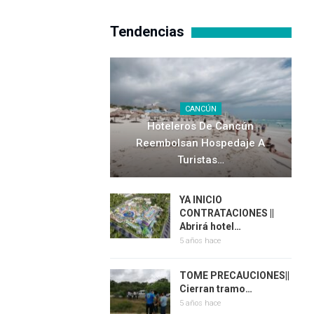
Tendencias
CANCÚN
Hoteleros De Cancún
Reembolsan Hospedaje A
Turistas…
YA INICIO
CONTRATACIONES ||
Abrirá hotel…
5 años hace
TOME PRECAUCIONES||
Cierran tramo…
5 años hace