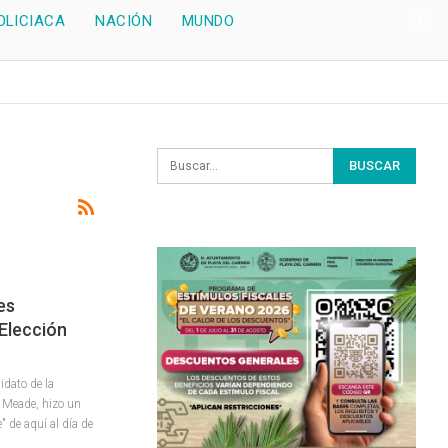
OLICIACA
NACIÓN
MUNDO
es
 Elección
idato de la
o Meade, hizo un
 de aquí al día de