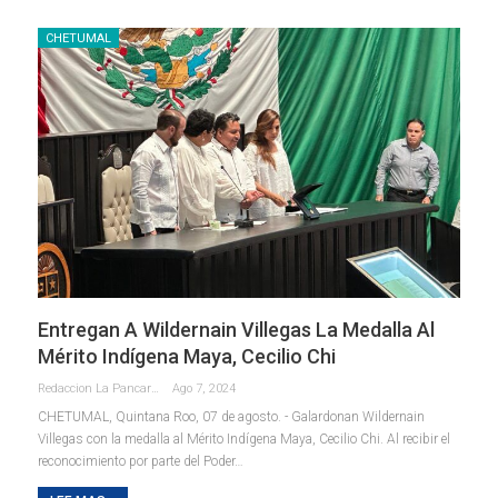
CHETUMAL
Entregan A Wildernain Villegas La Medalla Al
Mérito Indígena Maya, Cecilio Chi
Redaccion La Pancarta De Quintana Roo
Ago 7, 2024
CHETUMAL, Quintana Roo, 07 de agosto. - Galardonan Wildernain
Villegas con la medalla al Mérito Indígena Maya, Cecilio Chi. Al recibir el
reconocimiento por parte del Poder
…