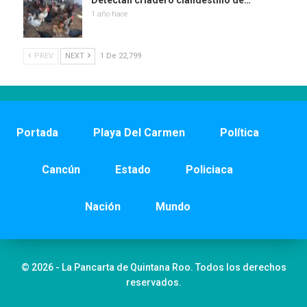
Detectan criadero clandestino de…
1 año hace
PREV
NEXT
1 De 22,799
Portada
Playa Del Carmen
Política
Cancún
Estado
Policiaca
Nación
Mundo
© 2026 - La Pancarta de Quintana Roo. Todos los derechos
reservados.