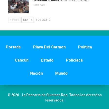
Detectan criadero clandestino de…
1 año hace
PREV
NEXT
1 De 22,819
Portada
Playa Del Carmen
Política
Cancún
Estado
Policiaca
Nación
Mundo
© 2026 - La Pancarta de Quintana Roo. Todos los derechos
reservados.