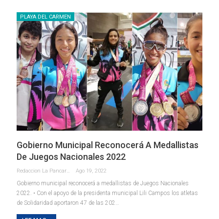
PLAYA DEL CARMEN
Gobierno Municipal Reconocerá A Medallistas
De Juegos Nacionales 2022
Redaccion La Pancarta De Quintana Roo
Ago 19, 2022
Gobierno municipal reconocerá a medallistas de Juegos Nacionales
2022.
• Con el apoyo de la presidenta municipal Lili Campos los atletas
de Solidaridad aportaron 47 de las 202
…