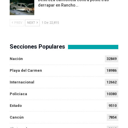
derrapar en Rancho…
PREV
NEXT
1 De 22,815
Secciones Populares
Nación
32849
Playa del Carmen
18986
Internacional
12662
Policiaca
10380
Estado
9510
Cancún
7854