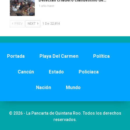
Detectan criadero clandestino de…
1 año hace
PREV
NEXT
1 De 22,814
Portada
Playa Del Carmen
Política
Cancún
Estado
Policiaca
Nación
Mundo
© 2026 - La Pancarta de Quintana Roo. Todos los derechos
reservados.