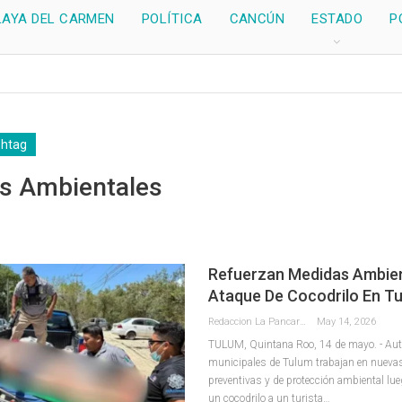
LAYA DEL CARMEN
POLÍTICA
CANCÚN
ESTADO
P
shtag
s Ambientales
Refuerzan Medidas Ambien
Ataque De Cocodrilo En T
Redaccion La Pancarta De Quintana Roo
May 14, 2026
TULUM, Quintana Roo, 14 de mayo. - Aut
municipales de Tulum trabajan en nuev
preventivas y de protección ambiental lue
un cocodrilo a un turista
…