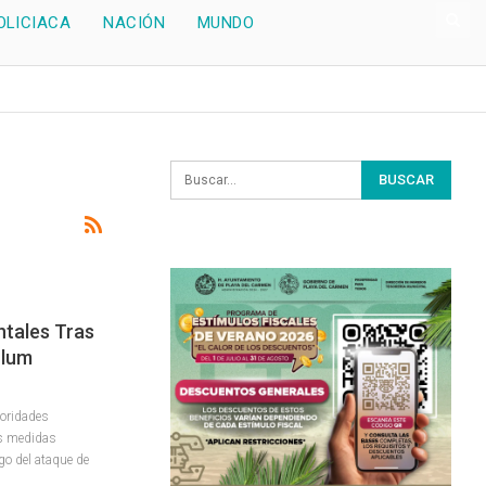
OLICIACA
NACIÓN
MUNDO
tales Tras
ulum
oridades
as medidas
go del ataque de