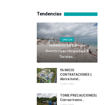
Tendencias
CANCÚN
Hoteleros De Cancún
Reembolsan Hospedaje A
Turistas…
YA INICIO
CONTRATACIONES ||
Abrirá hotel…
5 años hace
TOME PRECAUCIONES||
Cierran tramo…
5 años hace