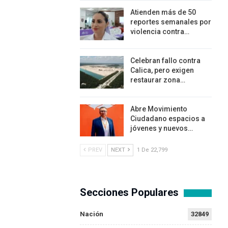
Atienden más de 50
reportes semanales por
violencia contra…
Celebran fallo contra
Calica, pero exigen
restaurar zona…
Abre Movimiento
Ciudadano espacios a
jóvenes y nuevos…
PREV
NEXT
1 De 22,799
Secciones Populares
Nación
32849