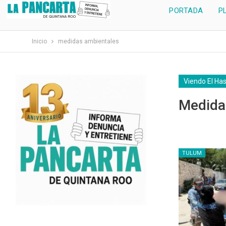
PORTADA
P
Inicio
medidas ambientales
Viendo El Ha
Medida
TULUM