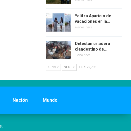
Yalitza Aparicio de
vacaciones en la…
4 años hace
Detectan criadero
clandestino de…
1 año hace
PREV
NEXT
1 De 22,798
Nación
Mundo
s.