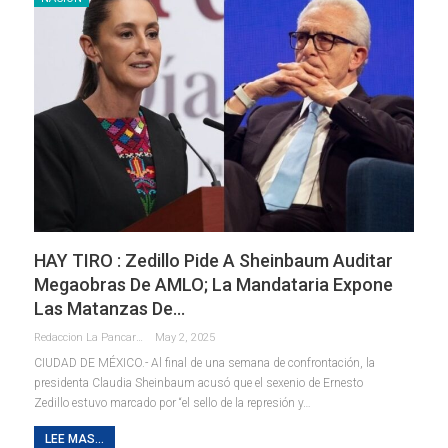
HAY TIRO : Zedillo Pide A Sheinbaum Auditar
Megaobras De AMLO; La Mandataria Expone
Las Matanzas De…
Redaccion La Pancarta De Quintana Roo
May 2, 2025
CIUDAD DE MÉXICO.- Al final de una semana de confrontación, la
presidenta Claudia Sheinbaum acusó que el sexenio de Ernesto
Zedillo estuvo marcado por “el sello de la represión y
…
LEE MAS...