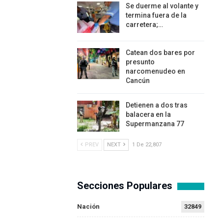
Se duerme al volante y
termina fuera de la
carretera;…
Catean dos bares por
presunto
narcomenudeo en
Cancún
Detienen a dos tras
balacera en la
Supermanzana 77
PREV
NEXT
1 De 22,807
Secciones Populares
Nación
32849