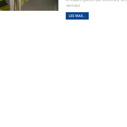
identidad
…
LEE MAS...