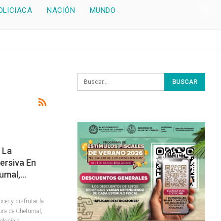
OLICIACA
NACIÓN
MUNDO
 La
ersiva En
umal,…
cer y disfrutar la
ura de Chetumal,
ología e