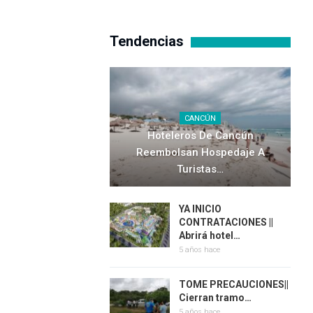
Tendencias
CANCÚN
Hoteleros De Cancún
Reembolsan Hospedaje A
Turistas…
YA INICIO
CONTRATACIONES ||
Abrirá hotel…
5 años hace
TOME PRECAUCIONES||
Cierran tramo…
5 años hace