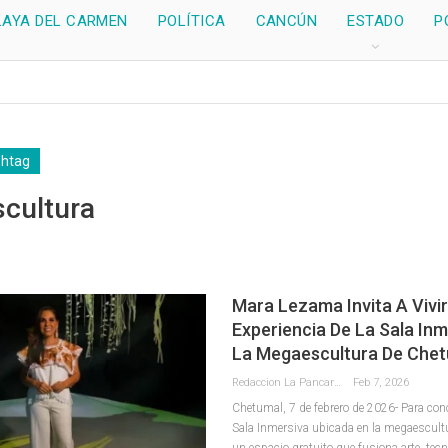
LAYA DEL CARMEN
POLÍTICA
CANCÚN
ESTADO
P
shtag
cultura
Mara Lezama Invita A Vivir
Experiencia De La Sala Inm
La Megaescultura De Chet
Redaccion La Pancarta De Quintana Roo
Feb 7, 2026
Chetumal, 7 de febrero de 2026- Para cono
Sala Inmersiva ubicada en la megaescult
un espacio gratuito que fusiona arte, tecn