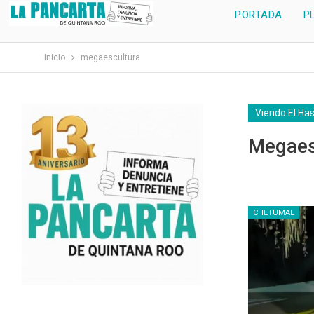
PORTADA
P
Inicio
megaescultura
Viendo El Ha
Megaes
CHETUMAL