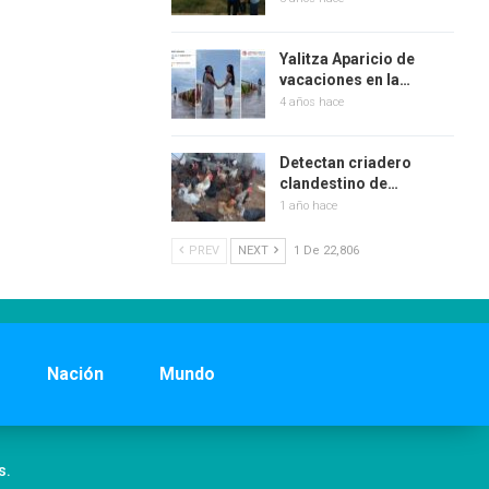
Yalitza Aparicio de
vacaciones en la…
4 años hace
Detectan criadero
clandestino de…
1 año hace
PREV
NEXT
1 De 22,806
Nación
Mundo
s.