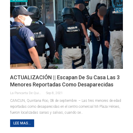
ACTUALIZACIÓN || Escapan De Su Casa Las 3
Menores Reportadas Como Desaparecidas
La Pancarta De Quintana Roo
Sep 8, 2021
CANCUN, Quintana Roo, 08 de septiembre. – Las tres menores de edad
reportadas como desaparecidas en el centro comercial Mi Plaza Héroes,
fueron localizadas sanas y salvas, cuando se
…
LEE MAS...