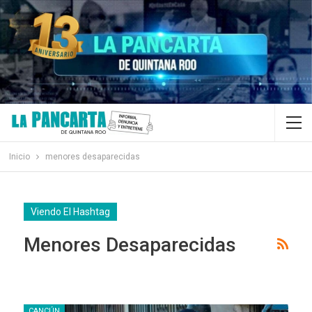
Inicio
menores desaparecidas
Viendo El Hashtag
Menores Desaparecidas
CANCÚN