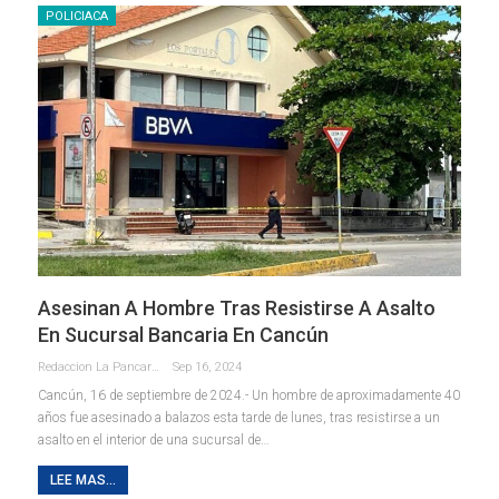
POLICIACA
Asesinan A Hombre Tras Resistirse A Asalto
En Sucursal Bancaria En Cancún
Redaccion La Pancarta De Quintana Roo
Sep 16, 2024
Cancún, 16 de septiembre de 2024.- Un hombre de aproximadamente 40
años fue asesinado a balazos esta tarde de lunes, tras resistirse a un
asalto en el interior de una sucursal de
…
LEE MAS...