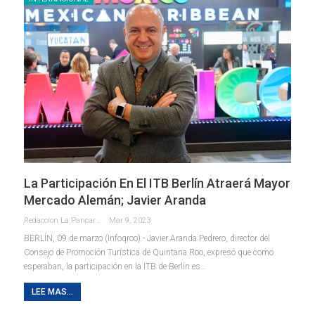
La Participación En El ITB Berlín Atraerá Mayor
Mercado Alemán; Javier Aranda
Redaccion La Pancarta De Quintana Roo
Mar 9, 2023
BERLÍN, 09 de marzo (Infoqroo).- Javier Aranda Pedrero, director del
Consejo de Promoción Turística de Quintana Roo, expresó que como
esperaban, la participación en la ITB de Berlín es
…
LEE MAS...