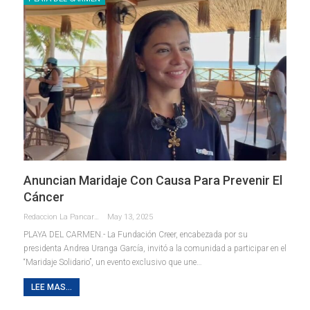
Anuncian Maridaje Con Causa Para Prevenir El
Cáncer
Redaccion La Pancarta De Quintana Roo
May 13, 2025
PLAYA DEL CARMEN.- La Fundación Creer, encabezada por su
presidenta Andrea Uranga García, invitó a la comunidad a participar en el
“Maridaje Solidario”, un evento exclusivo que une
…
LEE MAS...