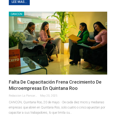
LEE MAS...
CANCÚN
Falta De Capacitación Frena Crecimiento De
Microempresas En Quintana Roo
Redaccion La Pancarta De Quintana Roo
May 20, 2025
CANCÚN, Quintana Roo, 20 de mayo. - De cada diez micro y medianas
empresas que abren en Quintana Roo, solo cuatro o cinco apuestan por
capacitar a sus trabajadores, lo que limita su
…