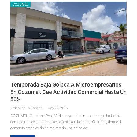
COZUMEL
Temporada Baja Golpea A Microempresarios
En Cozumel; Cae Actividad Comercial Hasta Un
50%
Redaccion La Pancarta De Quintana Roo
May 29, 2025
COZUMEL, Quintana Roo, 29 de mayo. - La temporada baja ha traído
consigo un severo impacto económico en la isla de Cozumel, donde el
comercio establecido ha registrado una caída de
…