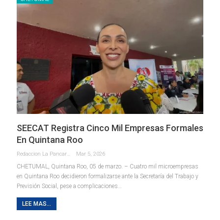
SEECAT Registra Cinco Mil Empresas Formales
En Quintana Roo
Redaccion La Pancarta De Quintana Roo
Mar 5, 2026
CHETUMAL, Quintana Roo, 05 de marzo. – Cuatro mil microempresas
en Quintana Roo decidieron formalizarse ante la Secretaría del Trabajo y
Previsión Social, pese a complicaciones
…
LEE MAS...