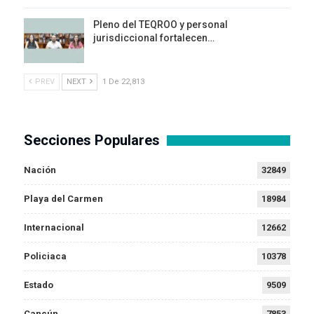
Pleno del TEQROO y personal
jurisdiccional fortalecen…
PREV
NEXT
1 De 22,813
Secciones Populares
Nación
32849
Playa del Carmen
18984
Internacional
12662
Policiaca
10378
Estado
9509
Cancún
7853