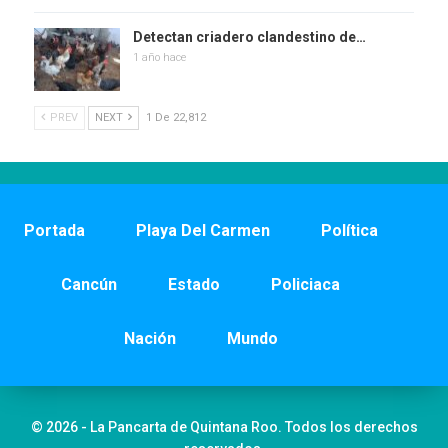
Detectan criadero clandestino de…
1 año hace
PREV
NEXT
1 De 22,812
Portada
Playa Del Carmen
Política
Cancún
Estado
Policiaca
Nación
Mundo
© 2026 - La Pancarta de Quintana Roo. Todos los derechos