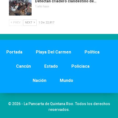
Detectan criadero clandestino de…
1 año hace
PREV
NEXT
1 De 22,817
Portada
Playa Del Carmen
Política
Cancún
Estado
Policiaca
Nación
Mundo
© 2026 - La Pancarta de Quintana Roo. Todos los derechos
reservados.