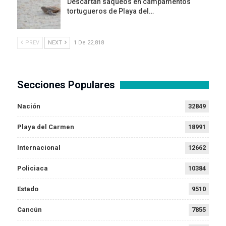
Descartan saqueos en campamentos
tortugueros de Playa del…
PREV
NEXT
1 De 22,818
Secciones Populares
Nación
32849
Playa del Carmen
18991
Internacional
12662
Policiaca
10384
Estado
9510
Cancún
7855