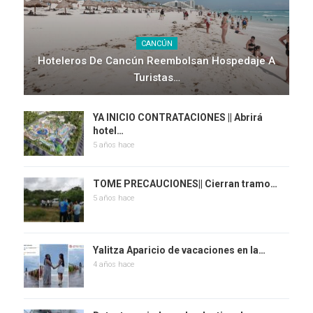
CANCÚN
Hoteleros De Cancún Reembolsan Hospedaje A
Turistas…
YA INICIO CONTRATACIONES || Abrirá
hotel…
5 años hace
TOME PRECAUCIONES|| Cierran tramo…
5 años hace
Yalitza Aparicio de vacaciones en la…
4 años hace