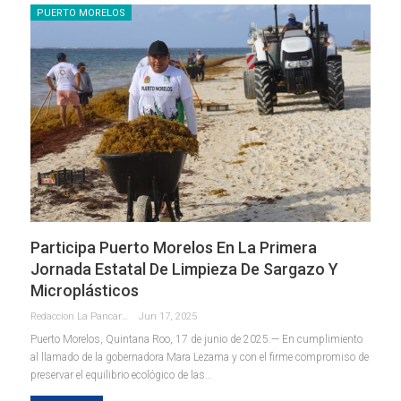
PUERTO MORELOS
Participa Puerto Morelos En La Primera
Jornada Estatal De Limpieza De Sargazo Y
Microplásticos
Redaccion La Pancarta De Quintana Roo
Jun 17, 2025
Puerto Morelos, Quintana Roo, 17 de junio de 2025.— En cumplimiento
al llamado de la gobernadora Mara Lezama y con el firme compromiso de
preservar el equilibrio ecológico de las
…