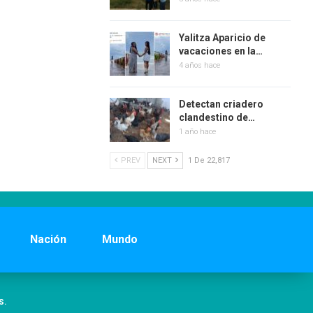
Yalitza Aparicio de
vacaciones en la…
4 años hace
Detectan criadero
clandestino de…
1 año hace
PREV
NEXT
1 De 22,817
Nación
Mundo
s.