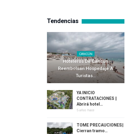
Tendencias
CANCÚN
Hoteleros De Cancún
Reembolsan Hospedaje A
Turistas…
YA INICIO
CONTRATACIONES ||
Abrirá hotel…
5 años hace
TOME PRECAUCIONES||
Cierran tramo…