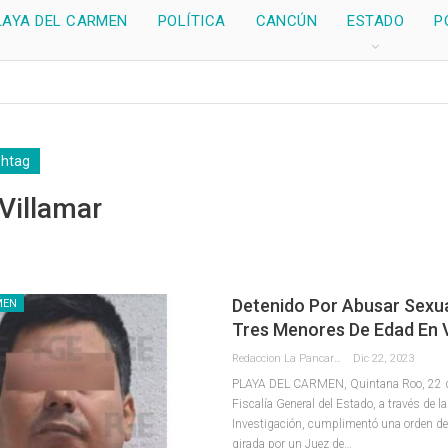
LAYA DEL CARMEN
POLÍTICA
CANCÚN
ESTADO
P
shtag
Villamar
Detenido Por Abusar Sexu
MEN
Tres Menores De Edad En V
Redaccion La Pancarta De Quintana Roo
Dic 22, 2023
PLAYA DEL CARMEN, Quintana Roo, 22 di
Fiscalía General del Estado, a través de la
Investigación, cumplimentó una orden d
girada por un Juez de
…