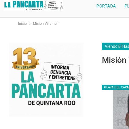
PORTADA
P
Inicio
Misión Villamar
Viendo El Ha
Misión 
PLAYA DEL CAR