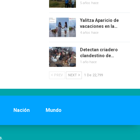
5 años hace
Yalitza Aparicio de
vacaciones en la…
4 años hace
Detectan criadero
clandestino de…
1 año hace
PREV
NEXT
1 De 22,799
Nación
Mundo
s.