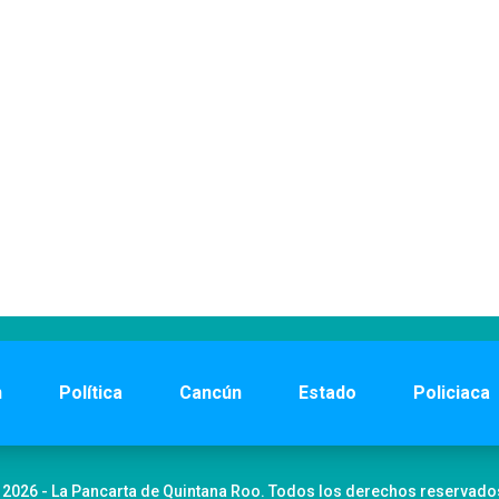
n
Política
Cancún
Estado
Policiaca
 2026 - La Pancarta de Quintana Roo. Todos los derechos reservado