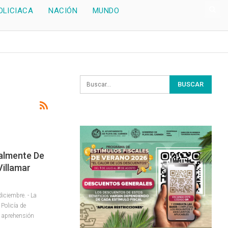
OLICIACA
NACIÓN
MUNDO
almente De
illamar
ciembre. - La
 Policía de
e aprehensión