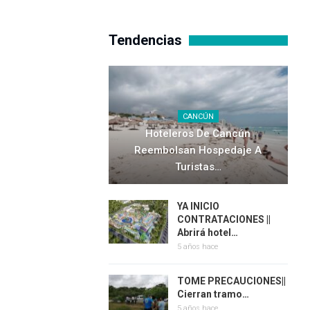
Tendencias
CANCÚN
Hoteleros De Cancún
Reembolsan Hospedaje A
Turistas…
YA INICIO
CONTRATACIONES ||
Abrirá hotel…
5 años hace
TOME PRECAUCIONES||
Cierran tramo…
5 años hace