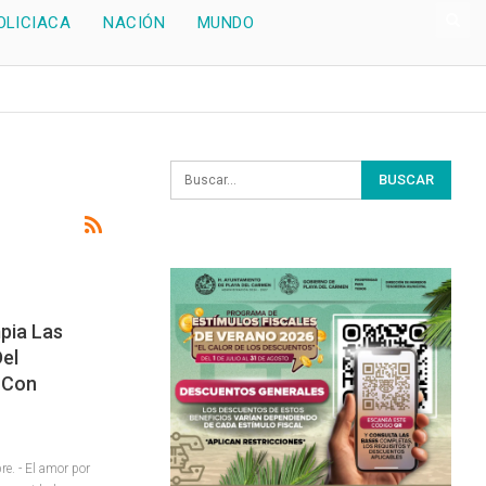
OLICIACA
NACIÓN
MUNDO
pia Las
Del
 Con
. - El amor por