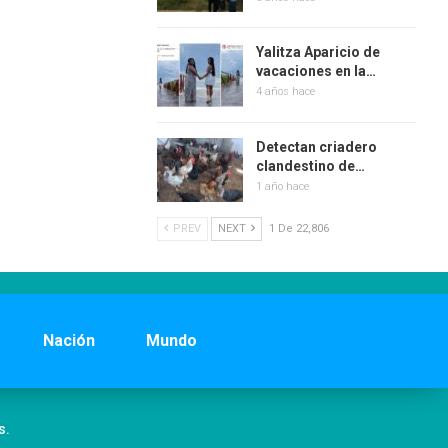
Yalitza Aparicio de
vacaciones en la…
4 años hace
Detectan criadero
clandestino de…
1 año hace
PREV
NEXT
1 De 22,806
Nación
Mundo
s.