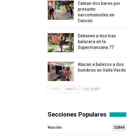
Catean dos bares por
presunto
narcomenudeo en
Cancún
Detienen a dos tras
balacera en la
Supermanzana 77
Atacan a balazos a dos
hombres en Valle Verde
PREV
NEXT
1 De 22,807
Secciones Populares
Nación
32849