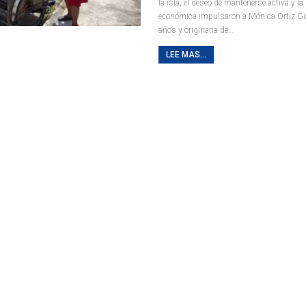
la isla, el deseo de mantenerse activa y l
económica impulsaron a Mónica Ortiz Gut
años y originaria de
…
LEE MAS...