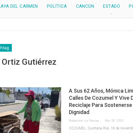
LAYA DEL CARMEN
POLÍTICA
CANCÚN
ESTADO
P
shtag
Ortiz Gutiérrez
A Sus 62 Años, Mónica Lim
Calles De Cozumel Y Vive 
Reciclaje Para Sostenerse
Dignidad
Redaccion La Pancarta De Quintana Roo
Nov 18, 2025
COZUMEL, Quintana Roo, 18 de noviembre